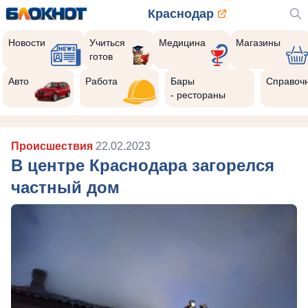
Краснодар
Новости
Учиться
Медицина
Магазины
готов
Реклама закроется через:
10
Авто
Работа
Бары
Справоч
- рестораны
Происшествия
22.02.2023
В центре Краснодара загорелся
частный дом