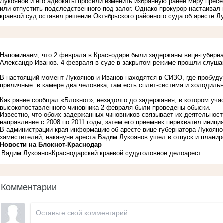
Лукоянов и его адвокаты просили изменить избранную ранее меру прес
или отпустить подследственного под залог. Однако прокурор настаивал 
краевой суд оставил решение Октябрьского районного суда об аресте Л
Напоминаем, что 2 февраля в Краснодаре были задержаны вице-губерна
Александр Иванов. 4 февраля в суде в закрытом режиме прошли слуша
В настоящий момент Лукоянов и Иванов находятся в СИЗО, где пробудут
приличные: в камере два человека, там есть сплит-система и холодильн
Как ранее сообщал «Блокнот», незадолго до задержания, в котором уча
высокопоставленного чиновника 2 февраля были проведены обыски.
Известно, что обоих задержанных чиновников связывает их деятельнос
направление с 2008 по 2011 годы, затем его преемник перехватил инициа
В администрации края информацию об аресте вице-губернатора Лукоянов
заместителей, накануне ареста Вадим Лукоянов ушел в отпуск и планир
Новости на Блoкнoт-Краснодар
Вадим Лукоянов
Краснодарский краевой суд
уголовное дело
арест
Комментарии