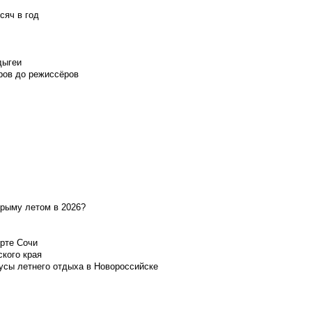
сяч в год
дыгеи
ров до режиссёров
Крыму летом в 2026?
орте Сочи
ского края
усы летнего отдыха в Новороссийске