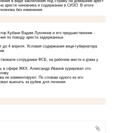
ечения в виде заключения под стражу на домашний арест
на аресте чиновника и содержании в СИЗО. В итоге
укоянова без изменения.
тор Кубани Вадим Лукоянов и его предшественник -
ния по поводу ареста задержанных.
 до 4 апреля. Условия содержания вице-губернатора
ик.
ствовали сотрудники ФСБ, на рабочем месте и дома у
ть в сфере ЖКХ. Александр Иванов курировал это
тиву.
а не комментируют. По словам одного из его
овал выехать за рубеж для лечения.