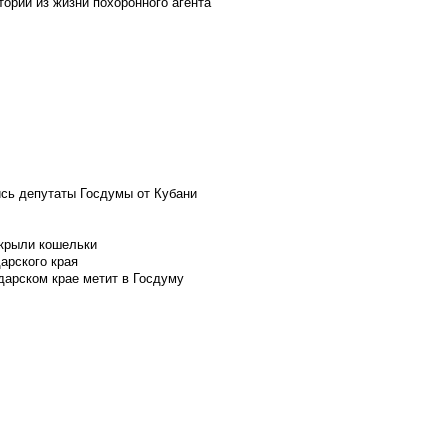
ории из жизни похоронного агента
ись депутаты Госдумы от Кубани
скрыли кошельки
арского края
дарском крае метит в Госдуму