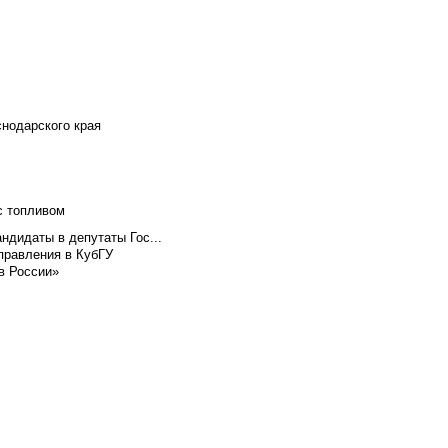
снодарского края
с топливом
ндидаты в депутаты Гос...
правления в КубГУ
в России»