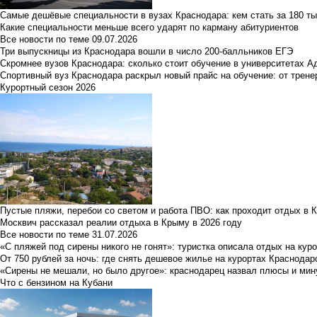
Самые дешёвые специальности в вузах Краснодара: кем стать за 180 ты
Какие специальности меньше всего ударят по карману абитуриентов
Все новости по теме
09.07.2026
Три выпускницы из Краснодара вошли в число 200-балльников ЕГЭ
Скромнее вузов Краснодара: сколько стоит обучение в университетах А
Спортивный вуз Краснодара раскрыл новый прайс на обучение: от трене
Курортный сезон 2026
Пустые пляжи, перебои со светом и работа ПВО: как проходит отдых в 
Москвич рассказал реалии отдыха в Крыму в 2026 году
Все новости по теме
31.07.2026
«С пляжей под сирены никого не гонят»: туристка описала отдых на кур
От 750 рублей за ночь: где снять дешевое жилье на курортах Краснодар
«Сирены не мешали, но было другое»: краснодарец назвал плюсы и мин
Что с бензином на Кубани