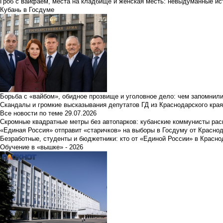
Гроб с вайфаем, места на кладбище и женская месть: невыдуманные ист
Кубань в Госдуме
Борьба с «вайбом», обидное прозвище и уголовное дело: чем запомнил
Скандалы и громкие высказывания депутатов ГД из Краснодарского края
Все новости по теме
29.07.2026
Скромные квадратные метры без автопарков: кубанские коммунисты ра
«Единая Россия» отправит «старичков» на выборы в Госдуму от Краснод
Безработные, студенты и бюджетники: кто от «Единой России» в Красно
Обучение в «вышке» - 2026