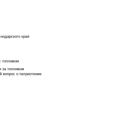
снодарского края
с топливом
и за топливом
й вопрос о патриотизме