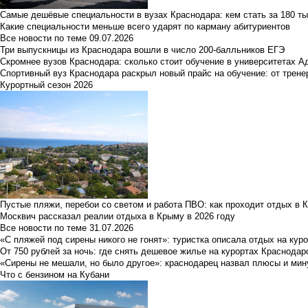
Самые дешёвые специальности в вузах Краснодара: кем стать за 180 ты
Какие специальности меньше всего ударят по карману абитуриентов
Все новости по теме
09.07.2026
Три выпускницы из Краснодара вошли в число 200-балльников ЕГЭ
Скромнее вузов Краснодара: сколько стоит обучение в университетах А
Спортивный вуз Краснодара раскрыл новый прайс на обучение: от трене
Курортный сезон 2026
Пустые пляжи, перебои со светом и работа ПВО: как проходит отдых в 
Москвич рассказал реалии отдыха в Крыму в 2026 году
Все новости по теме
31.07.2026
«С пляжей под сирены никого не гонят»: туристка описала отдых на кур
От 750 рублей за ночь: где снять дешевое жилье на курортах Краснодар
«Сирены не мешали, но было другое»: краснодарец назвал плюсы и мин
Что с бензином на Кубани