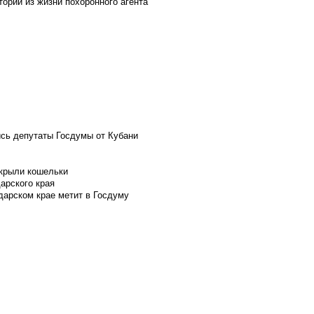
ории из жизни похоронного агента
ись депутаты Госдумы от Кубани
скрыли кошельки
арского края
дарском крае метит в Госдуму