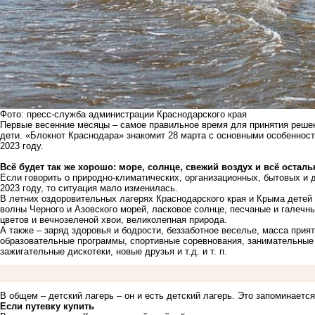
Фото: пресс-служба администрации Краснодарского края
Первые весенние месяцы – самое правильное время для принятия решений
дети. «Блокнот Краснодара» знакомит 28 марта с основными особенност
2023 году.
Всё будет так же хорошо: море, солнце, свежий воздух и всё осталь
Если говорить о природно-климатических, организационных, бытовых и 
2023 году, то ситуация мало изменилась.
В летних оздоровительных лагерях Краснодарского края и Крыма детей 
волны Черного и Азовского морей, ласковое солнце, песчаные и галеч
цветов и вечнозеленой хвои, великолепная природа.
А также – заряд здоровья и бодрости, беззаботное веселье, масса прия
образовательные программы, спортивные соревнования, занимательные 
зажигательные дискотеки, новые друзья и т.д. и т. п.
В общем – детский лагерь – он и есть детский лагерь. Это запоминается
Если путевку купить