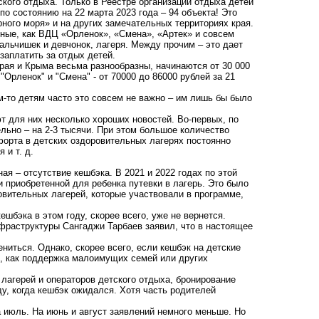
ского отдыха. Только в Реестре организаций отдыха детей
по состоянию на 22 марта 2023 года – 94 объекта! Это
рного моря» и на других замечательных территориях края.
тные, как ВДЦ «Орленок», «Смена», «Артек» и совсем
льчишек и девчонок, лагеря. Между прочим – это дает
заплатить за отдых детей.
рая и Крыма весьма разнообразны, начинаются от 30 000
"Орленок" и "Смена" - от 70000 до 86000 рублей за 21
м-то детям часто это совсем не важно – им лишь бы было
т для них несколько хороших новостей. Во-первых, по
льно – на 2-3 тысячи. При этом большое количество
форта в детских оздоровительных лагерях постоянно
я и т. д.
ая – отсутствие кешбэка. В 2021 и 2022 годах по этой
 приобретенной для ребенка путевки в лагерь. Это было
овительных лагерей, которые участвовали в программе,
шбэка в этом году, скорее всего, уже не вернется.
нфраструктуры Сангаджи Тарбаев заявил, что в настоящее
ниться. Однако, скорее всего, если кешбэк на детские
р, как поддержка малоимущих семей или других
 лагерей и операторов детского отдыха, бронирование
ду, когда кешбэк ожидался. Хотя часть родителей
а июль. На июнь и август заявлений немного меньше. Но