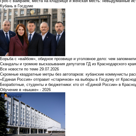
Гроб с вайфаем, места на кладбище и женская месть: невыдуманные ист
Кубань в Госдуме
Борьба с «вайбом», обидное прозвище и уголовное дело: чем запомнил
Скандалы и громкие высказывания депутатов ГД из Краснодарского края
Все новости по теме
29.07.2026
Скромные квадратные метры без автопарков: кубанские коммунисты ра
«Единая Россия» отправит «старичков» на выборы в Госдуму от Краснод
Безработные, студенты и бюджетники: кто от «Единой России» в Красно
Обучение в «вышке» - 2026