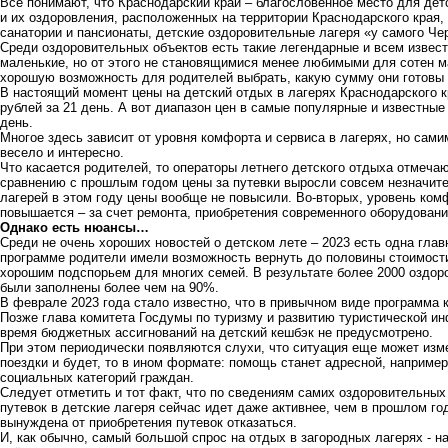
Все понимают, что Краснодарский край – благословенное место для дет
и их оздоровления, расположенных на территории Краснодарского края, 
санатории и пансионаты, детские оздоровительные лагеря «у самого Че
Среди оздоровительных объектов есть такие легендарные и всем извес
маленькие, но от этого не становящимися менее любимыми для сотен ма
хорошую возможность для родителей выбрать, какую сумму они готовы 
В настоящий момент цены на детский отдых в лагерях Краснодарского к
рублей за 21 день. А вот диапазон цен в самые популярные и известные 
день.
Многое здесь зависит от уровня комфорта и сервиса в лагерях, но сами
весело и интересно.
Что касается родителей, то операторы летнего детского отдыха отмечаю
сравнению с прошлым годом цены за путевки выросли совсем незначите
лагерей в этом году цены вообще не повысили. Во-вторых, уровень ком
повышается – за счет ремонта, приобретения современного оборудовани
Однако есть нюансы…
Среди не очень хороших новостей о детском лете – 2023 есть одна главн
программе родители имели возможность вернуть до половины стоимости
хорошим подспорьем для многих семей. В результате более 2000 оздор
были заполнены более чем на 90%.
В феврале 2023 года стало известно, что в привычном виде программа ке
Позже глава комитета Госдумы по туризму и развитию туристической и
время бюджетных ассигнований на детский кешбэк не предусмотрено.
При этом периодически появляются слухи, что ситуация еще может изме
поездки и будет, то в ином формате: помощь станет адресной, наприме
социальных категорий граждан.
Следует отметить и тот факт, что по сведениям самих оздоровительных
путевок в детские лагеря сейчас идет даже активнее, чем в прошлом го
вынуждена от приобретения путевок отказаться.
И, как обычно, самый большой спрос на отдых в загородных лагерях - н