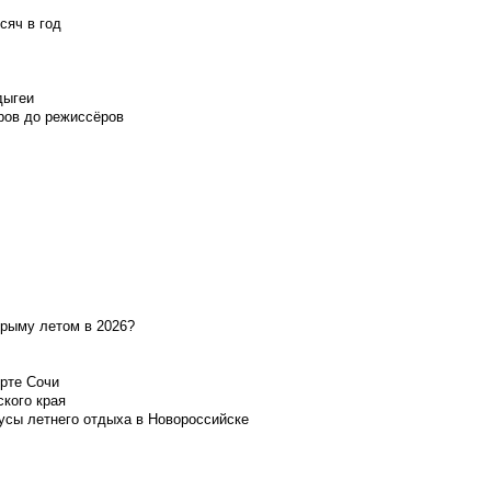
сяч в год
дыгеи
ров до режиссёров
Крыму летом в 2026?
орте Сочи
ского края
усы летнего отдыха в Новороссийске