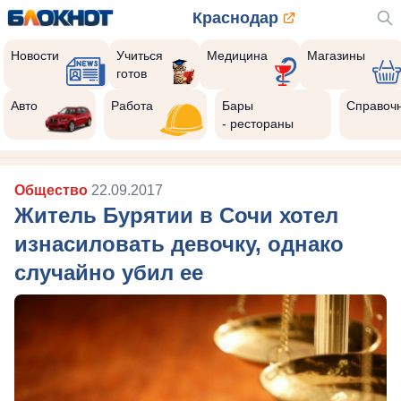
Краснодар
Новости
Учиться
Медицина
Магазины
готов
Авто
Работа
Бары
Справоч
- рестораны
Общество
22.09.2017
Житель Бурятии в Сочи хотел
изнасиловать девочку, однако
случайно убил ее