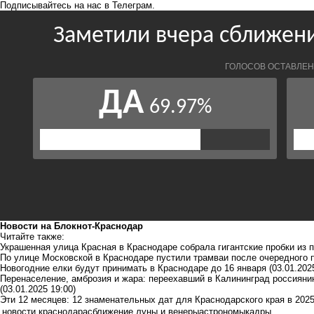
Подписывайтесь на нас в
Телеграм
.
Новости на Блoкнoт-Краснодар
Читайте также:
Украшенная улица Красная в Краснодаре собрала гигантские пробки из
По улице Московской в Краснодаре пустили трамваи после очередного 
Новогодние елки будут принимать в Краснодаре до 16 января
(03.01.202
Перенаселение, амброзия и жара: переехавший в Калининград россияни
(03.01.2025 19:00)
Эти 12 месяцев: 12 знаменательных дат для Краснодарского края в 2025
новости краснодара
сближение луны и венеры
астрономы
кадры