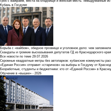
Гроб с вайфаем, места на кладбище и женская месть: невыдуманные ист
Кубань в Госдуме
Борьба с «вайбом», обидное прозвище и уголовное дело: чем запомнил
Скандалы и громкие высказывания депутатов ГД из Краснодарского края
Все новости по теме
29.07.2026
Скромные квадратные метры без автопарков: кубанские коммунисты ра
«Единая Россия» отправит «старичков» на выборы в Госдуму от Краснод
Безработные, студенты и бюджетники: кто от «Единой России» в Красно
Обучение в «вышке» - 2026