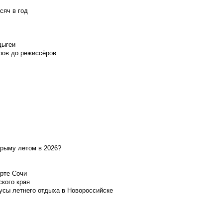
сяч в год
дыгеи
ров до режиссёров
Крыму летом в 2026?
орте Сочи
ского края
усы летнего отдыха в Новороссийске