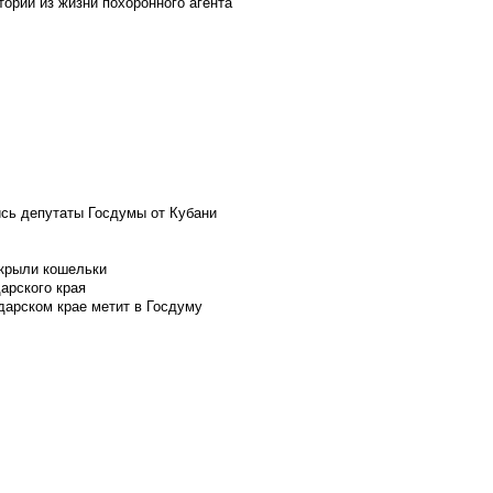
ории из жизни похоронного агента
ись депутаты Госдумы от Кубани
скрыли кошельки
арского края
дарском крае метит в Госдуму