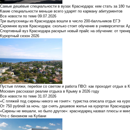
Самые дешёвые специальности в вузах Краснодара: кем стать за 180 ты
Какие специальности меньше всего ударят по карману абитуриентов
Все новости по теме
09.07.2026
Три выпускницы из Краснодара вошли в число 200-балльников ЕГЭ
Скромнее вузов Краснодара: сколько стоит обучение в университетах А
Спортивный вуз Краснодара раскрыл новый прайс на обучение: от трене
Курортный сезон 2026
Пустые пляжи, перебои со светом и работа ПВО: как проходит отдых в 
Москвич рассказал реалии отдыха в Крыму в 2026 году
Все новости по теме
31.07.2026
«С пляжей под сирены никого не гонят»: туристка описала отдых на кур
От 750 рублей за ночь: где снять дешевое жилье на курортах Краснодар
«Сирены не мешали, но было другое»: краснодарец назвал плюсы и мин
Что с бензином на Кубани