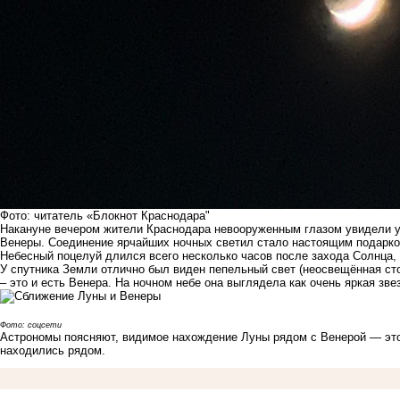
Фото: читатель «Блокнот Краснодара"
Накануне вечером жители Краснодара невооруженным глазом увидели у
Венеры. Соединение ярчайших ночных светил стало настоящим подарко
Небесный поцелуй длился всего несколько часов после захода Солнца, 
У спутника Земли отлично был виден пепельный свет (неосвещённая сто
– это и есть Венера. На ночном небе она выглядела как очень яркая зве
Фото: соцсети
Астрономы поясняют, видимое нахождение Луны рядом с Венерой — это
находились рядом.