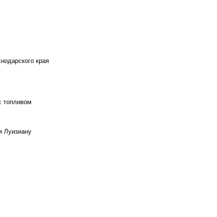
снодарского края
с топливом
и Луизиану