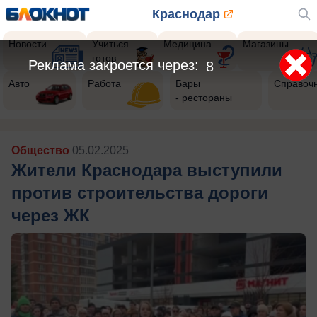
Краснодар
Новости
Учиться
Медицина
Магазины
готов
Реклама закроется через:
6
Авто
Работа
Бары
Справоч
- рестораны
Общество
05.02.2025
Жители Краснодара выступили
против строительства дороги
через ЖК