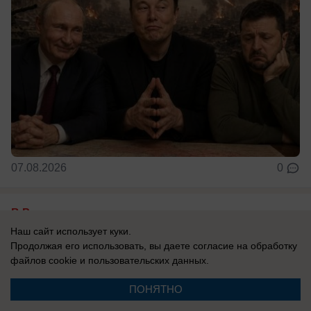
07.08.2026
0
В России
Хотела доказать, что ей все можно: экс-
Наш сайт использует куки.
Продолжая его использовать, вы даете согласие на обработку
участница «ДОМа-2» вновь попала под
файлов cookie
и пользовательских данных.
арест после голой прогулки
ПОНЯТНО
На свободе она пробыла всего 10 секунд