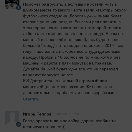
Поможет разгрузить, а если вы не хотели жить в 
шумном месте то какого чёрта взяли квартиры около 
футбольного стадиона. Дороги нужны иначе будет 
коллапс рано или поздно. Вы сами решили жить в 
этом городе, сами захотели этот геморрой терпите, 
либо валите в менее населённые города. Я сам не 
местный и знаю о чём говорю. Здесь будет очень 
большой "город" не тот когда я приехал в 2014 - ом 
году. Надо валить и скорее всего туда где меньше 
народу. Пробки в 10 баллов не по мне, хотя я без 
машины и работа в пяти минутах на трамвае. 
Думайте башкой будет хуже все кто не переехал 
переедут вернутся не все.

P.S Достроится на школьной огромный дом 
москвичей (не помню название ЖК) появятся 
дополнительные проблемы и очень серьёзные.
Ответить
Игорь Теплов
2025.02.06 19:43
Город превратили в помойку, дороги вообще не 
планируют заранее)))