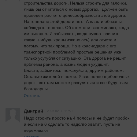
строительства дороги. Нельзя строить для галочки, 
лишь бы отчитаться о новых дорогах.  Должен быть 
проведен расчет о целесообразности этой дороги.  
На генплане этой дороги нет.  А власти обязаны 
соблюдать генплан. Об этом они вспоминают, когда 
им выгодно. И забывают , когда нужно  влепить 
какую -нибудь хрень(извиняюсь) для отчета и 
потому, что так проще. Но в краснодаре с его  
транспортной проблемой простые решения уже 
только усугубляют ситуацию  Эта дорога не решит 
прблемы района, а жизнь людей ухудшит.

Власти, займитесь ,пожалуйста, другим районом. 
Оставьте жителей в покое. У вас полно щебеночных 
дорог , вот там можете разгуляться и все будут вам 
благодарны
Ответить
Дмитрий
2025.02.06 11:59
Надо строить просто на 4 полосы и не будет пробок 
а если на 6 сделать то надолго хватит, пусть не 
переживают
Ответить