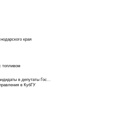
снодарского края
с топливом
ндидаты в депутаты Гос...
правления в КубГУ