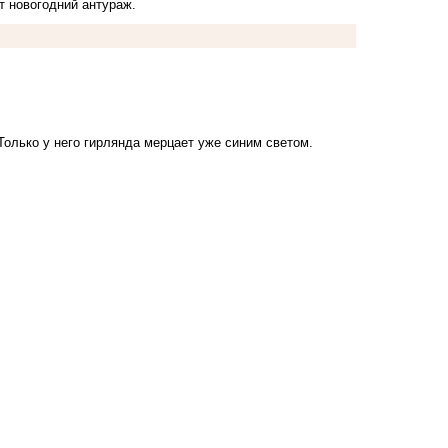
т новогодний антураж.
олько у него гирлянда мерцает уже синим светом.