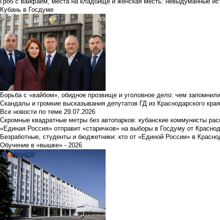
Гроб с вайфаем, места на кладбище и женская месть: невыдуманные ист
Кубань в Госдуме
Борьба с «вайбом», обидное прозвище и уголовное дело: чем запомнил
Скандалы и громкие высказывания депутатов ГД из Краснодарского края
Все новости по теме
29.07.2026
Скромные квадратные метры без автопарков: кубанские коммунисты ра
«Единая Россия» отправит «старичков» на выборы в Госдуму от Краснод
Безработные, студенты и бюджетники: кто от «Единой России» в Красно
Обучение в «вышке» - 2026