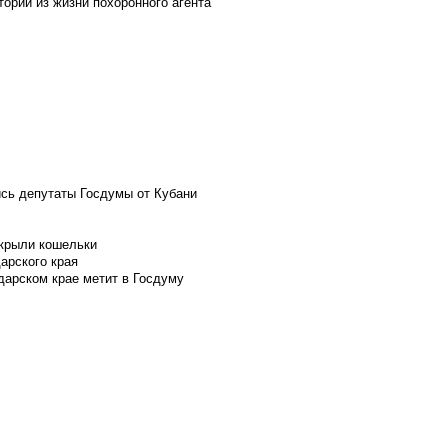
ории из жизни похоронного агента
ись депутаты Госдумы от Кубани
скрыли кошельки
арского края
дарском крае метит в Госдуму