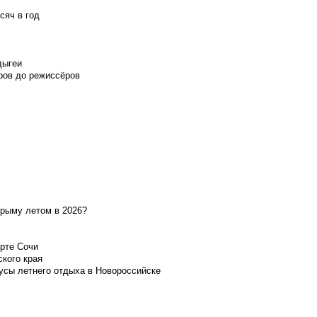
сяч в год
дыгеи
ров до режиссёров
Крыму летом в 2026?
орте Сочи
ского края
усы летнего отдыха в Новороссийске