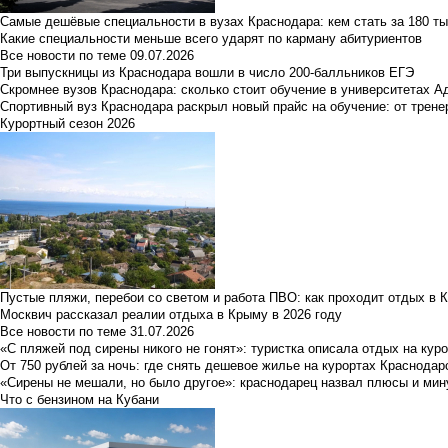
Самые дешёвые специальности в вузах Краснодара: кем стать за 180 ты
Какие специальности меньше всего ударят по карману абитуриентов
Все новости по теме
09.07.2026
Три выпускницы из Краснодара вошли в число 200-балльников ЕГЭ
Скромнее вузов Краснодара: сколько стоит обучение в университетах А
Спортивный вуз Краснодара раскрыл новый прайс на обучение: от трене
Курортный сезон 2026
Пустые пляжи, перебои со светом и работа ПВО: как проходит отдых в 
Москвич рассказал реалии отдыха в Крыму в 2026 году
Все новости по теме
31.07.2026
«С пляжей под сирены никого не гонят»: туристка описала отдых на кур
От 750 рублей за ночь: где снять дешевое жилье на курортах Краснодар
«Сирены не мешали, но было другое»: краснодарец назвал плюсы и мин
Что с бензином на Кубани