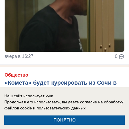
вчера в 16:27
0
Общество
«Комета» будет курсировать из Сочи в
Абхазию три раза в неделю
Наш сайт использует куки.
В Сочи увеличили число морских рейсов в
Продолжая его использовать, вы даете согласие на обработку
Абхазию
файлов cookie
и пользовательских данных.
ПОНЯТНО