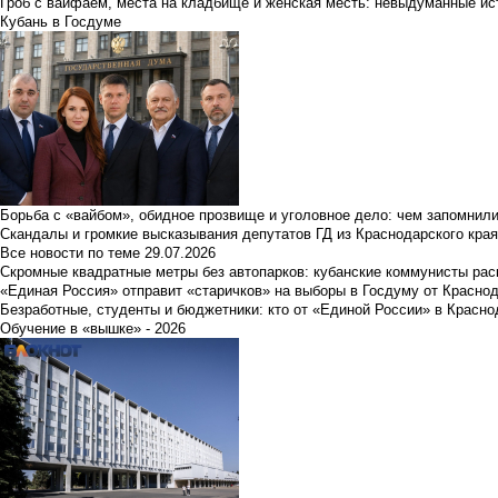
Гроб с вайфаем, места на кладбище и женская месть: невыдуманные ист
Кубань в Госдуме
Борьба с «вайбом», обидное прозвище и уголовное дело: чем запомнил
Скандалы и громкие высказывания депутатов ГД из Краснодарского края
Все новости по теме
29.07.2026
Скромные квадратные метры без автопарков: кубанские коммунисты ра
«Единая Россия» отправит «старичков» на выборы в Госдуму от Краснод
Безработные, студенты и бюджетники: кто от «Единой России» в Красно
Обучение в «вышке» - 2026