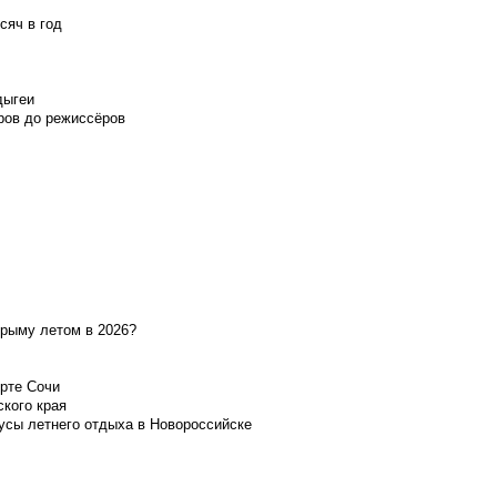
сяч в год
дыгеи
ров до режиссёров
Крыму летом в 2026?
орте Сочи
ского края
усы летнего отдыха в Новороссийске