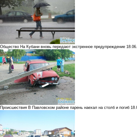
Общество
На Кубани вновь передают экстренное предупреждение
18.0
Происшествия
В Павловском районе парень наехал на столб и погиб
18