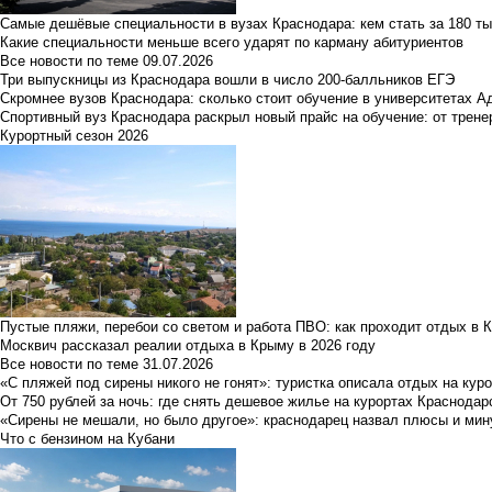
Самые дешёвые специальности в вузах Краснодара: кем стать за 180 ты
Какие специальности меньше всего ударят по карману абитуриентов
Все новости по теме
09.07.2026
Три выпускницы из Краснодара вошли в число 200-балльников ЕГЭ
Скромнее вузов Краснодара: сколько стоит обучение в университетах А
Спортивный вуз Краснодара раскрыл новый прайс на обучение: от трене
Курортный сезон 2026
Пустые пляжи, перебои со светом и работа ПВО: как проходит отдых в 
Москвич рассказал реалии отдыха в Крыму в 2026 году
Все новости по теме
31.07.2026
«С пляжей под сирены никого не гонят»: туристка описала отдых на кур
От 750 рублей за ночь: где снять дешевое жилье на курортах Краснодар
«Сирены не мешали, но было другое»: краснодарец назвал плюсы и мин
Что с бензином на Кубани