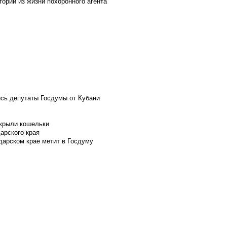
ории из жизни похоронного агента
ись депутаты Госдумы от Кубани
скрыли кошельки
арского края
дарском крае метит в Госдуму