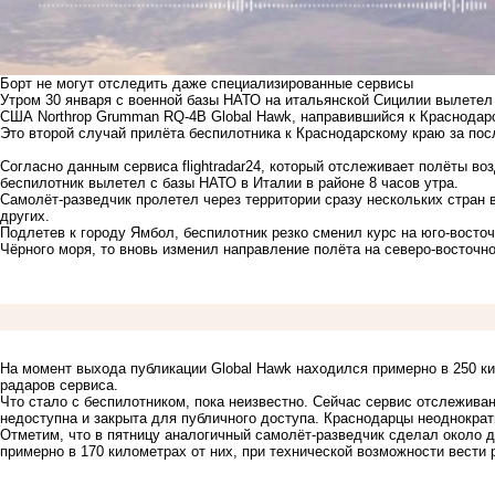
Борт не могут отследить даже специализированные сервисы
Утром 30 января с военной базы НАТО на итальянской Сицилии вылетел
США Northrop Grumman RQ-4B Global Hawk, направившийся к Краснодарск
Это второй случай прилёта беспилотника к Краснодарскому краю за пос
Согласно данным сервиса flightradar24, который отслеживает полёты в
беспилотник вылетел с базы НАТО в Италии в районе 8 часов утра.
Самолёт-разведчик пролетел через территории сразу нескольких стран 
других.
Подлетев к городу Ямбол, беспилотник резко сменил курс на юго-восточ
Чёрного моря, то вновь изменил направление полёта на северо-восточно
На момент выхода публикации Global Hawk находился примерно в 250 ки
радаров сервиса.
Что стало с беспилотником, пока неизвестно. Сейчас сервис отслеживан
недоступна и закрыта для публичного доступа. Краснодарцы неоднокра
Отметим, что в пятницу аналогичный самолёт-разведчик
сделал
около д
примерно в 170 километрах от них, при технической возможности вести 