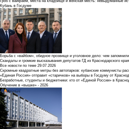
Гроб с вайфаем, места на кладбище и женская месть: невыдуманные ист
Кубань в Госдуме
Борьба с «вайбом», обидное прозвище и уголовное дело: чем запомнил
Скандалы и громкие высказывания депутатов ГД из Краснодарского края
Все новости по теме
29.07.2026
Скромные квадратные метры без автопарков: кубанские коммунисты ра
«Единая Россия» отправит «старичков» на выборы в Госдуму от Краснод
Безработные, студенты и бюджетники: кто от «Единой России» в Красно
Обучение в «вышке» - 2026