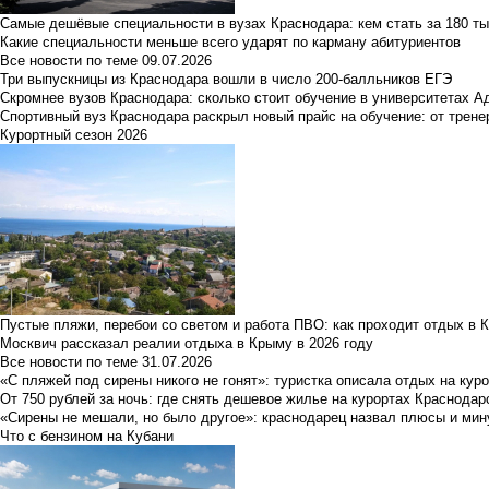
Самые дешёвые специальности в вузах Краснодара: кем стать за 180 ты
Какие специальности меньше всего ударят по карману абитуриентов
Все новости по теме
09.07.2026
Три выпускницы из Краснодара вошли в число 200-балльников ЕГЭ
Скромнее вузов Краснодара: сколько стоит обучение в университетах А
Спортивный вуз Краснодара раскрыл новый прайс на обучение: от трене
Курортный сезон 2026
Пустые пляжи, перебои со светом и работа ПВО: как проходит отдых в 
Москвич рассказал реалии отдыха в Крыму в 2026 году
Все новости по теме
31.07.2026
«С пляжей под сирены никого не гонят»: туристка описала отдых на кур
От 750 рублей за ночь: где снять дешевое жилье на курортах Краснодар
«Сирены не мешали, но было другое»: краснодарец назвал плюсы и мин
Что с бензином на Кубани