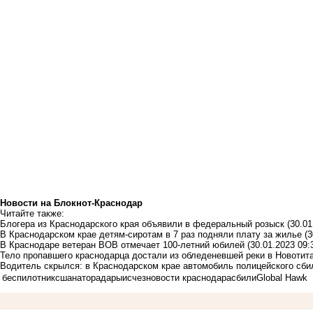
Новости на Блoкнoт-Краснодар
Читайте также:
Блогера из Краснодарского края объявили в федеральный розыск
(30.01
В Краснодарском крае детям-сиротам в 7 раз подняли плату за жилье
(3
В Краснодаре ветеран ВОВ отмечает 100-летний юбилей
(30.01.2023 09:
Тело пропавшего краснодарца достали из обледеневшей реки в Новотит
Водитель скрылся: в Краснодарском крае автомобиль полицейского сби
беспилотник
сша
нато
радары
исчез
новости краснодара
сбили
Global Hawk