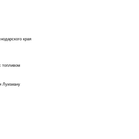
снодарского края
с топливом
и Луизиану