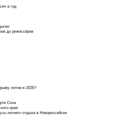
сяч в год
дыгеи
ров до режиссёров
Крыму летом в 2026?
орте Сочи
ского края
усы летнего отдыха в Новороссийске