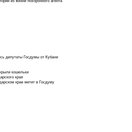
ории из жизни похоронного агента
ись депутаты Госдумы от Кубани
скрыли кошельки
арского края
дарском крае метит в Госдуму