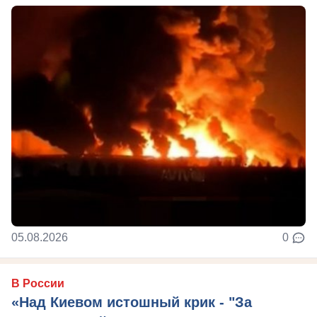
05.08.2026
0
В России
«Над Киевом истошный крик - "За