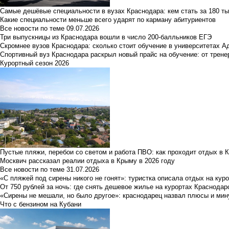
Самые дешёвые специальности в вузах Краснодара: кем стать за 180 ты
Какие специальности меньше всего ударят по карману абитуриентов
Все новости по теме
09.07.2026
Три выпускницы из Краснодара вошли в число 200-балльников ЕГЭ
Скромнее вузов Краснодара: сколько стоит обучение в университетах А
Спортивный вуз Краснодара раскрыл новый прайс на обучение: от трене
Курортный сезон 2026
Пустые пляжи, перебои со светом и работа ПВО: как проходит отдых в 
Москвич рассказал реалии отдыха в Крыму в 2026 году
Все новости по теме
31.07.2026
«С пляжей под сирены никого не гонят»: туристка описала отдых на кур
От 750 рублей за ночь: где снять дешевое жилье на курортах Краснодар
«Сирены не мешали, но было другое»: краснодарец назвал плюсы и мин
Что с бензином на Кубани