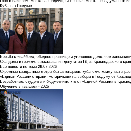
Гроб с вайфаем, места на кладбище и женская месть: невыдуманные ист
Кубань в Госдуме
Борьба с «вайбом», обидное прозвище и уголовное дело: чем запомнил
Скандалы и громкие высказывания депутатов ГД из Краснодарского края
Все новости по теме
29.07.2026
Скромные квадратные метры без автопарков: кубанские коммунисты ра
«Единая Россия» отправит «старичков» на выборы в Госдуму от Краснод
Безработные, студенты и бюджетники: кто от «Единой России» в Красно
Обучение в «вышке» - 2026