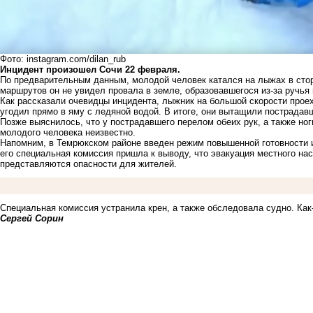
Фото: instagram.com/dilan_rub
Инцидент произошел Сочи 22 февраля.
По предварительным данным, молодой человек катался на лыжах в стор
маршрутов он не увидел провала в земле, образовавшегося из-за ручья и
Как рассказали очевидцы инцидента, лыжник на большой скорости проех
угодил прямо в яму с ледяной водой. В итоге, они вытащили пострадавш
Позже выяснилось, что у пострадавшего перелом обеих рук, а также ног
молодого человека неизвестно.
Напомним, в Темрюкском районе введен режим повышенной готовности 
его специальная комиссия пришла к выводу, что эвакуация местного нас
представляются опасности для жителей
.
Специальная комиссия устранила крен, а также обследовала судно. Как
Сергей Сорин