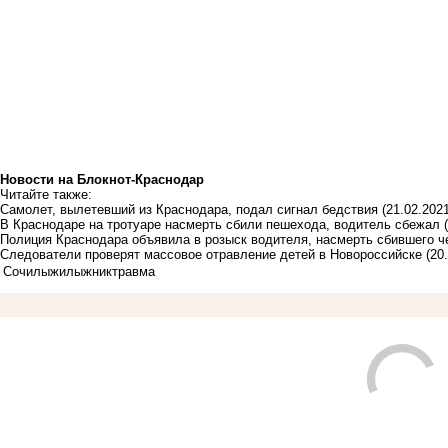
Новости на Блoкнoт-Краснодар
Читайте также:
Самолет, вылетевший из Краснодара, подал сигнал бедствия
(21.02.2021
В Краснодаре на тротуаре насмерть сбили пешехода, водитель сбежал
Полиция Краснодара объявила в розыск водителя, насмерть сбившего 
Следователи проверят массовое отравление детей в Новороссийске
(20
Сочи
лыжи
лыжник
травма