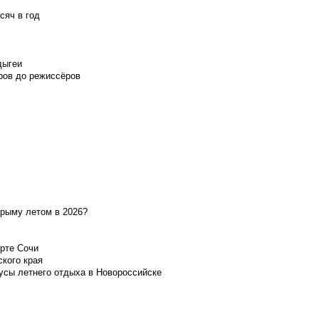
сяч в год
дыгеи
ров до режиссёров
Крыму летом в 2026?
орте Сочи
ского края
усы летнего отдыха в Новороссийске