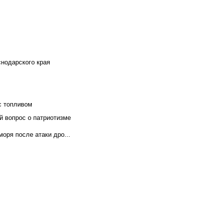
снодарского края
с топливом
й вопрос о патриотизме
оря после атаки дро...