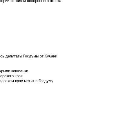
ории из жизни похоронного агента
ись депутаты Госдумы от Кубани
скрыли кошельки
арского края
дарском крае метит в Госдуму