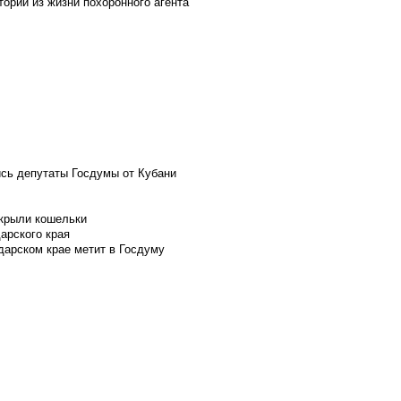
ории из жизни похоронного агента
ись депутаты Госдумы от Кубани
скрыли кошельки
арского края
дарском крае метит в Госдуму