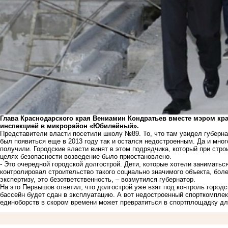
Глава Краснодарского края Вениамин Кондратьев вместе мэром кр
инспекцией в микрорайон «Юбилейный».
Представители власти посетили школу №89. То, что там увидел губерна
был появиться еще в 2013 году так и остался недостроенным. Да и мн
получили. Городские власти винят в этом подрядчика, который при стро
целях безопасности возведение было приостановлено.
- Это очередной городской долгострой. Дети, которые хотели заниматьс
контролировал строительство такого социально значимого объекта, бол
экспертизу, это безответственность, – возмутился губернатор.
На это Первышов ответил, что долгострой уже взят под контроль городс
бассейн будет сдан в эксплуатацию. А вот недостроенный спорткомплек
единоборств в скором времени может превратиться в спортплощадку для