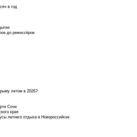
сяч в год
дыгеи
ров до режиссёров
Крыму летом в 2026?
орте Сочи
ского края
усы летнего отдыха в Новороссийске