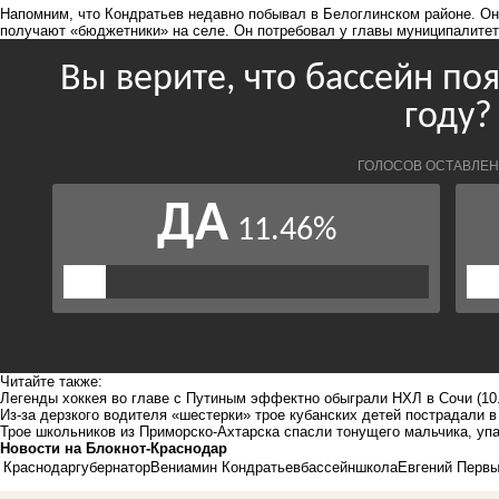
Напомним, что Кондратьев недавно побывал в Белоглинском районе. О
получают «бюджетники» на селе
. Он потребовал у главы муниципалитет
Читайте также:
Легенды хоккея во главе с Путиным эффектно обыграли НХЛ в Сочи
(10
Из-за дерзкого водителя «шестерки» трое кубанских детей пострадали 
Трое школьников из Приморско-Ахтарска спасли тонущего мальчика, уп
Новости на Блoкнoт-Краснодар
Краснодар
губернатор
Вениамин Кондратьев
бассейн
школа
Евгений Перв