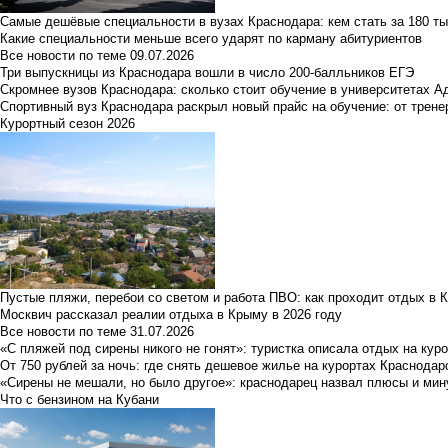
Самые дешёвые специальности в вузах Краснодара: кем стать за 180 ты
Какие специальности меньше всего ударят по карману абитуриентов
Все новости по теме
09.07.2026
Три выпускницы из Краснодара вошли в число 200-балльников ЕГЭ
Скромнее вузов Краснодара: сколько стоит обучение в университетах А
Спортивный вуз Краснодара раскрыл новый прайс на обучение: от трене
Курортный сезон 2026
Пустые пляжи, перебои со светом и работа ПВО: как проходит отдых в 
Москвич рассказал реалии отдыха в Крыму в 2026 году
Все новости по теме
31.07.2026
«С пляжей под сирены никого не гонят»: туристка описала отдых на кур
От 750 рублей за ночь: где снять дешевое жилье на курортах Краснодар
«Сирены не мешали, но было другое»: краснодарец назвал плюсы и мин
Что с бензином на Кубани