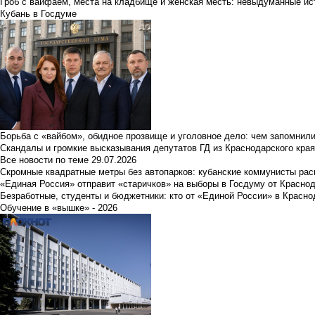
Гроб с вайфаем, места на кладбище и женская месть: невыдуманные ист
Кубань в Госдуме
Борьба с «вайбом», обидное прозвище и уголовное дело: чем запомнил
Скандалы и громкие высказывания депутатов ГД из Краснодарского края
Все новости по теме
29.07.2026
Скромные квадратные метры без автопарков: кубанские коммунисты ра
«Единая Россия» отправит «старичков» на выборы в Госдуму от Краснод
Безработные, студенты и бюджетники: кто от «Единой России» в Красно
Обучение в «вышке» - 2026