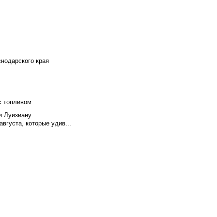
снодарского края
с топливом
и Луизиану
вгуста, которые удив...