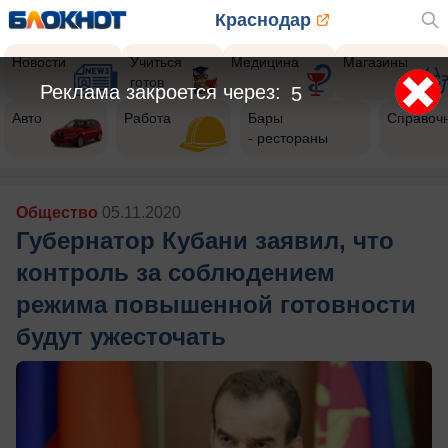
Краснодар
Новости
Учиться
Медицина
Магазины
готов
Реклама закроется через:
2
Авто
Работа
Бары
Справоч
- рестораны
Общество
05.11.2020
Губернатор Кубани заявил, что
контроль за соблюдением
режима повышенной готовности
будут ужесточать