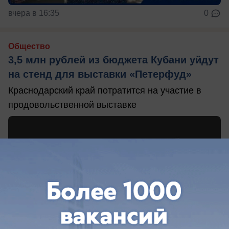
вчера в 16:35
0
Общество
3,5 млн рублей из бюджета Кубани уйдут
на стенд для выставки «Петерфуд»
Краснодарский край потратится на участие в
продовольственной выставке