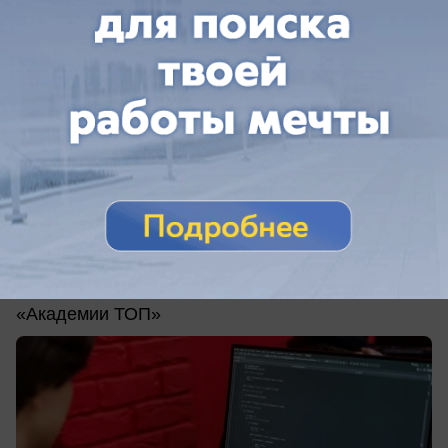
вчера в 15:45
0
Общество
Как россияне выбирают ИТ-вузы в 2026
году: главные цифры и тренды
Что важно абитуриентам и родителям при
выборе высшего образования — исследование
«Академии ТОП»