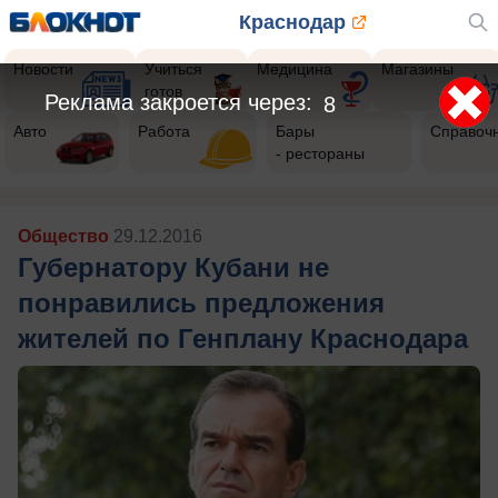
Краснодар
Новости
Учиться
Медицина
Магазины
готов
Реклама закроется через:
5
Авто
Работа
Бары
Справоч
- рестораны
Общество
29.12.2016
Губернатору Кубани не
понравились предложения
жителей по Генплану Краснодара