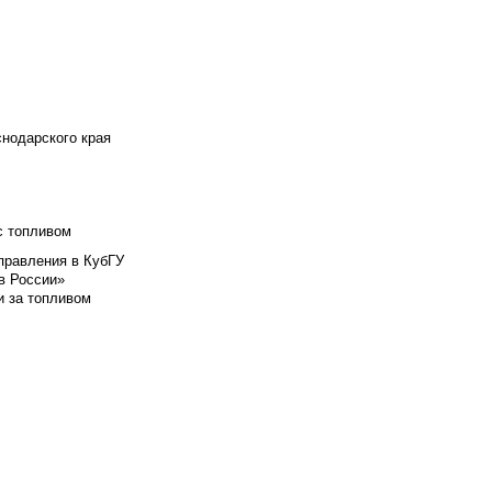
снодарского края
с топливом
правления в КубГУ
в России»
и за топливом