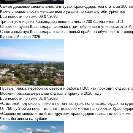
Самые дешёвые специальности в вузах Краснодара: кем стать за 180 ты
Какие специальности меньше всего ударят по карману абитуриентов
Все новости по теме
09.07.2026
Три выпускницы из Краснодара вошли в число 200-балльников ЕГЭ
Скромнее вузов Краснодара: сколько стоит обучение в университетах А
Спортивный вуз Краснодара раскрыл новый прайс на обучение: от трене
Курортный сезон 2026
Пустые пляжи, перебои со светом и работа ПВО: как проходит отдых в 
Москвич рассказал реалии отдыха в Крыму в 2026 году
Все новости по теме
31.07.2026
«С пляжей под сирены никого не гонят»: туристка описала отдых на кур
От 750 рублей за ночь: где снять дешевое жилье на курортах Краснодар
«Сирены не мешали, но было другое»: краснодарец назвал плюсы и мин
Что с бензином на Кубани