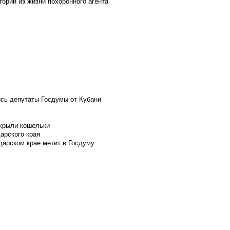
ории из жизни похоронного агента
ись депутаты Госдумы от Кубани
скрыли кошельки
арского края
дарском крае метит в Госдуму