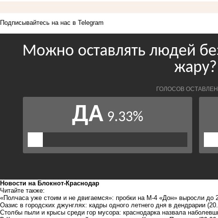
Подписывайтесь на нас в
Telegram
Новости на Блoкнoт-Краснодар
Читайте также:
«Полчаса уже стоим и не двигаемся»: пробки на М-4 «Дон» выросли до 
Оазис в городских джунглях: кадры одного летнего дня в дендрарии
(20
Столбы пыли и крысы среди гор мусора: краснодарка назвала наболев