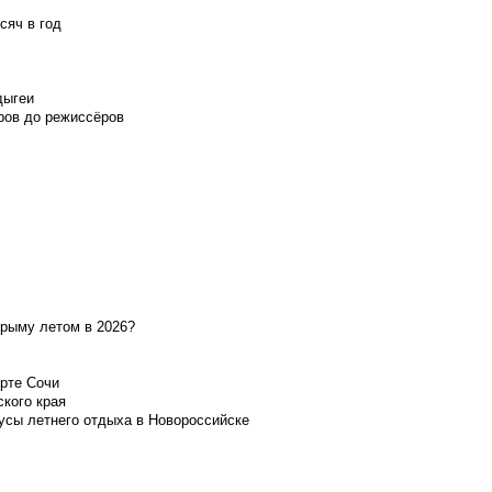
сяч в год
дыгеи
ров до режиссёров
Крыму летом в 2026?
орте Сочи
ского края
усы летнего отдыха в Новороссийске