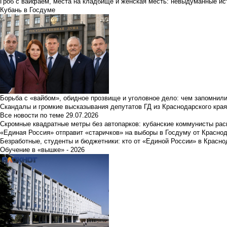
Гроб с вайфаем, места на кладбище и женская месть: невыдуманные ист
Кубань в Госдуме
Борьба с «вайбом», обидное прозвище и уголовное дело: чем запомнил
Скандалы и громкие высказывания депутатов ГД из Краснодарского края
Все новости по теме
29.07.2026
Скромные квадратные метры без автопарков: кубанские коммунисты ра
«Единая Россия» отправит «старичков» на выборы в Госдуму от Краснод
Безработные, студенты и бюджетники: кто от «Единой России» в Красно
Обучение в «вышке» - 2026