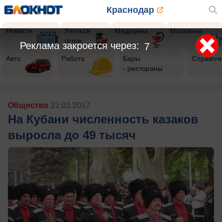
Краснодар
Новости
Учиться
Медицина
Магазины
готов
Реклама закроется через:
5
Авто
Работа
Бары
Справоч
- рестораны
Общество
22.03.2017
На Кубани численность казаков
выросла до 49 тысяч