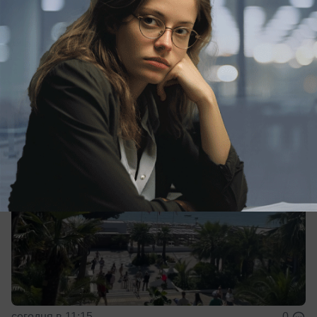
Два города Краснодарского края попали
в топ-10 самых душных мест страны
Духота накрыла города Черноморского
побережья
сегодня в 11:15
0