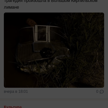
Трагедия произошла в Большом Кирпильском
лимане
вчера в 18:01
0
Культура