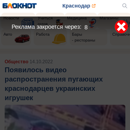
Краснодар
Новости
Учиться
Медицина
Магазины
готов
Реклама закроется через:
5
Авто
Работа
Бары
Справоч
- рестораны
Общество
14.10.2022
Появилось видео
распространения пугающих
краснодарцев украинских
игрушек