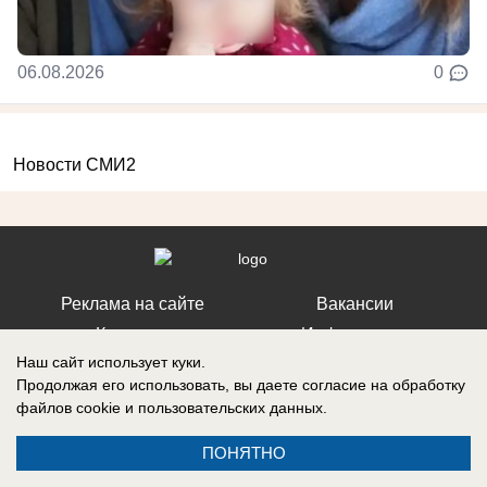
06.08.2026
0
Новости СМИ2
Реклама на сайте
Вакансии
Контакты
Информация
Наш сайт использует куки.
Продолжая его использовать, вы даете согласие на обработку
файлов cookie
и пользовательских данных.
Регистрационный номер: Эл № ФС 77-76040, выдано Федеральной
ПОНЯТНО
службой по надзору в сфере связи, информационных технологий и
массовых коммуникаций (Роскомнадзор) 12 июля 2019 г.