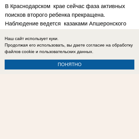
В Краснодарском крае сейчас фаза активных
поисков второго ребенка прекращена.
Наблюдение ведется казаками Апшеронского
районного общества за перекатами и на
Наш сайт использует куки.
извилистых местах реки Пшеха.
Продолжая его использовать, вы даете согласие на обработку
файлов cookie
и пользовательских данных.
Александр Мариинский
ПОНЯТНО