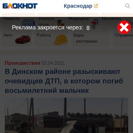
Краснодар
Новости
Учиться
Медицина
Магазины
готов
Реклама закроется через:
5
Авто
Работа
Бары
Справоч
- рестораны
Происшествия
02.04.2021
В Динском районе разыскивают
очевидцев ДТП, в котором погиб
восьмилетний мальчик