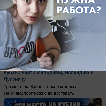
вчера в 20:07
0
Общество
Три страны в одном регионе: где на
Кубани найти Мальдивы, Исландию и
Луизиану
Три места на Кубани, после которых
загранпаспорт можно не доставать