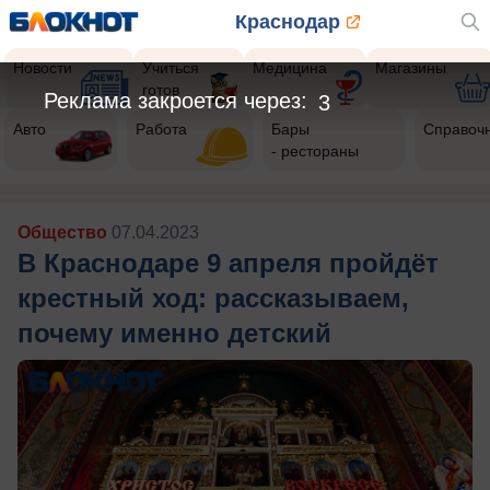
Краснодар
Новости
Учиться
Медицина
Магазины
готов
Реклама закроется через:
1
Авто
Работа
Бары
Справоч
- рестораны
Общество
07.04.2023
В Краснодаре 9 апреля пройдёт
крестный ход: рассказываем,
почему именно детский