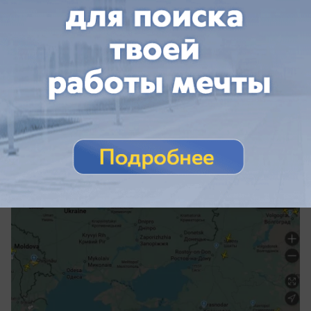
вчера в 14:17
1
Общество
Шпионский борт НАТО снова кружит над
Чёрным морем
ARTEMIS II снова наворачивает круги над
Чёрным морем