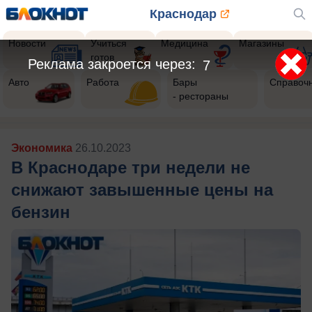
Краснодар
Новости
Учиться
Медицина
Магазины
готов
Реклама закроется через:
5
Авто
Работа
Бары
Справоч
- рестораны
Экономика
26.10.2023
В Краснодаре три недели не
снижают завышенные цены на
бензин