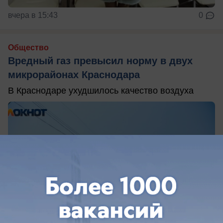
вчера в 15:43
0
Общество
Вредный газ превысил норму в двух
микрорайонах Краснодара
В Краснодаре ухудшилось качество воздуха