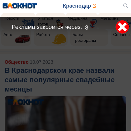
Краснодар
Новости
Учиться
Медицина
Магазины
готов
Реклама закроется через:
5
Авто
Работа
Бары
Справоч
- рестораны
Общество
10.07.2023
В Краснодарском крае назвали
самые популярные свадебные
месяцы