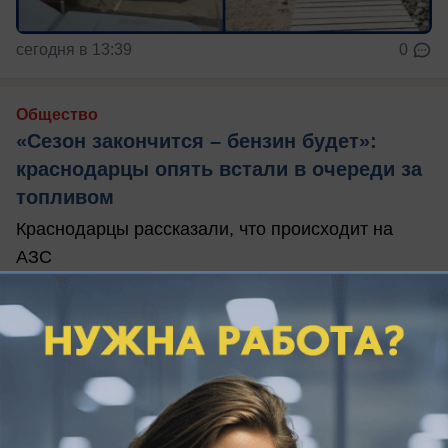
сегодня в 13:39
0
Общество
«Сезон закончится – бензин будет»:
краснодарцы опять встали в очереди за
топливом
Краснодарцы рассказали, что происходит на
АЗС