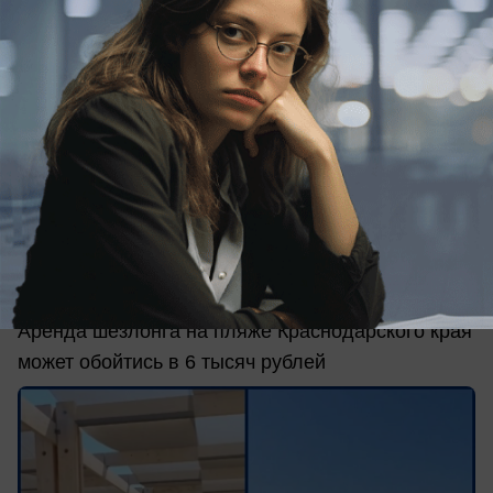
сегодня в 14:05
0
Общество
Блогер из Краснодарского края показал
цены на «самом дорогом пляже в
России»
Аренда шезлонга на пляже Краснодарского края
может обойтись в 6 тысяч рублей