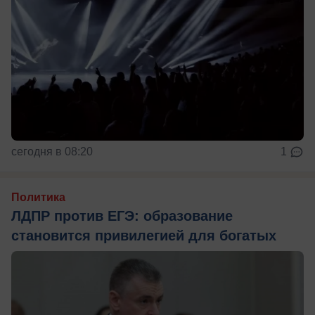
сегодня в 08:20
1
Политика
ЛДПР против ЕГЭ: образование
становится привилегией для богатых