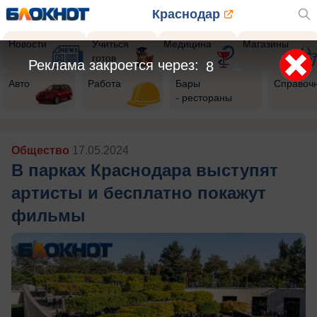
Краснодар
Новости
Учиться
Медицина
Магазины
готов
Реклама закроется через:
6
Авто
Работа
Бары
Справоч
- рестораны
Общество
17.05.2024
В парках Краснодара выступят
артисты и бесплатно покажут
фильмы