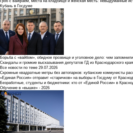
Гроб с вайфаем, места на кладбище и женская месть: невыдуманные ист
Кубань в Госдуме
Борьба с «вайбом», обидное прозвище и уголовное дело: чем запомнил
Скандалы и громкие высказывания депутатов ГД из Краснодарского края
Все новости по теме
29.07.2026
Скромные квадратные метры без автопарков: кубанские коммунисты ра
«Единая Россия» отправит «старичков» на выборы в Госдуму от Краснод
Безработные, студенты и бюджетники: кто от «Единой России» в Красно
Обучение в «вышке» - 2026