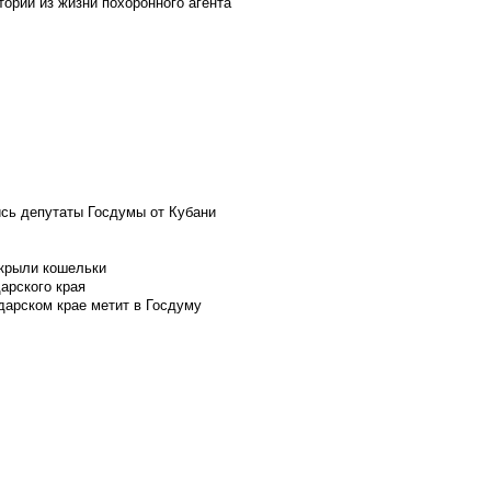
ории из жизни похоронного агента
ись депутаты Госдумы от Кубани
скрыли кошельки
арского края
дарском крае метит в Госдуму