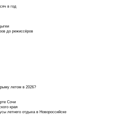
сяч в год
дыгеи
ров до режиссёров
Крыму летом в 2026?
орте Сочи
ского края
усы летнего отдыха в Новороссийске