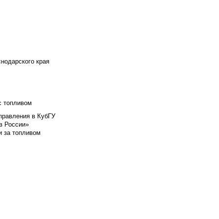
снодарского края
с топливом
правления в КубГУ
в России»
и за топливом