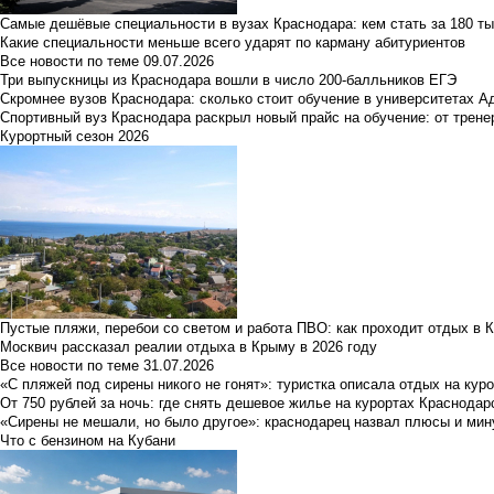
Самые дешёвые специальности в вузах Краснодара: кем стать за 180 ты
Какие специальности меньше всего ударят по карману абитуриентов
Все новости по теме
09.07.2026
Три выпускницы из Краснодара вошли в число 200-балльников ЕГЭ
Скромнее вузов Краснодара: сколько стоит обучение в университетах А
Спортивный вуз Краснодара раскрыл новый прайс на обучение: от трене
Курортный сезон 2026
Пустые пляжи, перебои со светом и работа ПВО: как проходит отдых в 
Москвич рассказал реалии отдыха в Крыму в 2026 году
Все новости по теме
31.07.2026
«С пляжей под сирены никого не гонят»: туристка описала отдых на кур
От 750 рублей за ночь: где снять дешевое жилье на курортах Краснодар
«Сирены не мешали, но было другое»: краснодарец назвал плюсы и мин
Что с бензином на Кубани