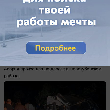
вчера в 10:45
0
Происшествия
Жуткое ДТП превратило машины в груду
металла и унесло жизни трёх человек на
Кубани
Авария произошла на дороге в Новокубанском
районе