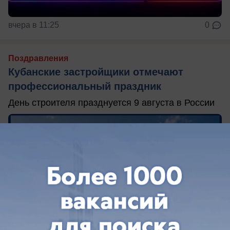
вчера в 11:25
0
Поздравления
Кубанские застройщики отмечают
профессиональный праздник
День строителя празднуется 9 августа в России