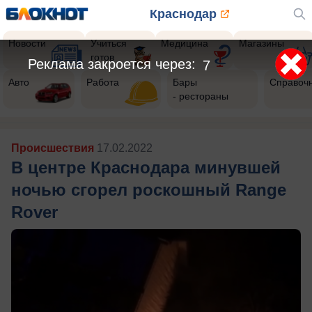
Краснодар
Новости
Учиться
Медицина
Магазины
готов
Реклама закроется через:
5
Авто
Работа
Бары
Справоч
- рестораны
Происшествия
17.02.2022
В центре Краснодара минувшей
ночью сгорел роскошный Range
Rover