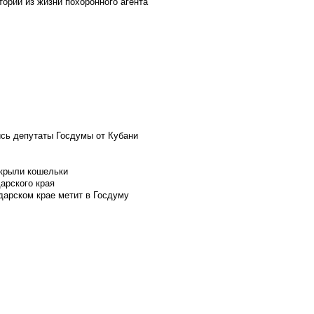
ории из жизни похоронного агента
ись депутаты Госдумы от Кубани
скрыли кошельки
арского края
дарском крае метит в Госдуму