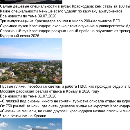
Самые дешёвые специальности в вузах Краснодара: кем стать за 180 ты
Какие специальности меньше всего ударят по карману абитуриентов
Все новости по теме
09.07.2026
Три выпускницы из Краснодара вошли в число 200-балльников ЕГЭ
Скромнее вузов Краснодара: сколько стоит обучение в университетах А
Спортивный вуз Краснодара раскрыл новый прайс на обучение: от трене
Курортный сезон 2026
Пустые пляжи, перебои со светом и работа ПВО: как проходит отдых в 
Москвич рассказал реалии отдыха в Крыму в 2026 году
Все новости по теме
31.07.2026
«С пляжей под сирены никого не гонят»: туристка описала отдых на кур
От 750 рублей за ночь: где снять дешевое жилье на курортах Краснодар
«Сирены не мешали, но было другое»: краснодарец назвал плюсы и мин
Что с бензином на Кубани