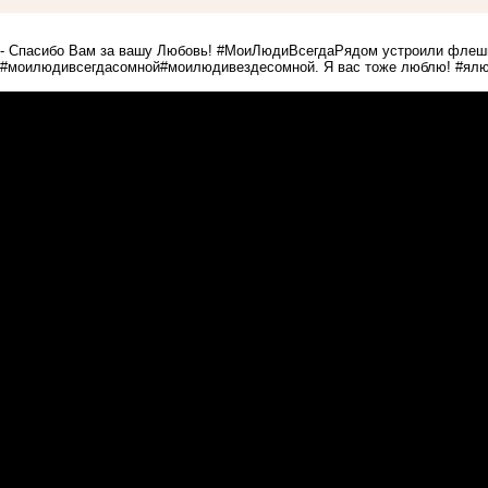
- Спасибо Вам за вашу Любовь! #МоиЛюдиВсегдаРядом устроили флеш
#моилюдивсегдасомной#моилюдивездесомной. Я вас тоже люблю! #ялюбл