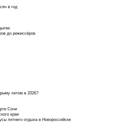
сяч в год
дыгеи
ров до режиссёров
Крыму летом в 2026?
орте Сочи
ского края
усы летнего отдыха в Новороссийске