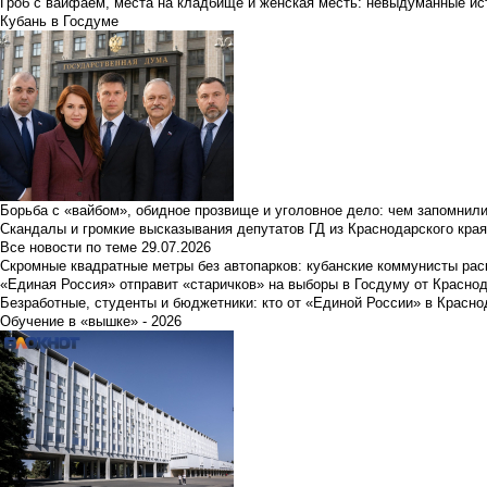
Гроб с вайфаем, места на кладбище и женская месть: невыдуманные ист
Кубань в Госдуме
Борьба с «вайбом», обидное прозвище и уголовное дело: чем запомнил
Скандалы и громкие высказывания депутатов ГД из Краснодарского края
Все новости по теме
29.07.2026
Скромные квадратные метры без автопарков: кубанские коммунисты ра
«Единая Россия» отправит «старичков» на выборы в Госдуму от Краснод
Безработные, студенты и бюджетники: кто от «Единой России» в Красно
Обучение в «вышке» - 2026