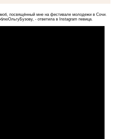
моб, посвящённый мне на фестивале молодежи в Сочи.
юОльгуБузову, - ответила в Instagram певица.