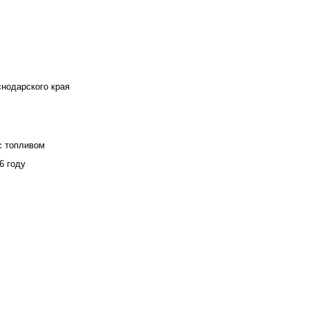
снодарского края
с топливом
6 году