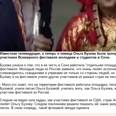
Известная телеведущая, а теперь и певица Ольга Бузова была трон
участники Всемирного фестиваля молодежи и студентов в Сочи.
Бузова узнала о том, что в ее честь в Сочи работала "отдельная площад
фестиваля. Молодые люди из России заявили, что очень любят исполн
сопроводилось скандалами и упреками не только со стороны людей, но
Бузову и на фестивале учили других участников из разных стран ее пес
- Мало кто знает, что на территории фестиваля работала площадка, по
Бузовой, учили песни Ольги Бузовой, учились жить, как Ольга Бузова, 
участник фестиваля из России.
Следом на видео шли кадры, как участники фестиваля из США, стран Аф
любят Ольгу Бузову. Следом поклонники решили показать ей, каких рез
песен. В свою очередь, такой флешмоб звезда оценила.