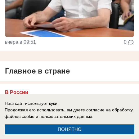
вчера в 09:51
0
Главное в стране
В России
«Украина в драматической ситуации»:
Наш сайт использует куки.
Киев уже не хочет возврата территорий,
Продолжая его использовать, вы даете согласие на обработку
файлов cookie
и пользовательских данных.
Зеленский умоляет о перемирии
Эксперты уверены, что Украина находится в
ПОНЯТНО
критической ситуации.