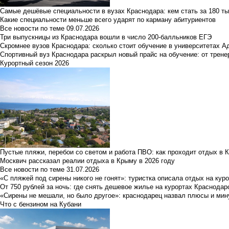
Самые дешёвые специальности в вузах Краснодара: кем стать за 180 ты
Какие специальности меньше всего ударят по карману абитуриентов
Все новости по теме
09.07.2026
Три выпускницы из Краснодара вошли в число 200-балльников ЕГЭ
Скромнее вузов Краснодара: сколько стоит обучение в университетах А
Спортивный вуз Краснодара раскрыл новый прайс на обучение: от трене
Курортный сезон 2026
Пустые пляжи, перебои со светом и работа ПВО: как проходит отдых в 
Москвич рассказал реалии отдыха в Крыму в 2026 году
Все новости по теме
31.07.2026
«С пляжей под сирены никого не гонят»: туристка описала отдых на кур
От 750 рублей за ночь: где снять дешевое жилье на курортах Краснодар
«Сирены не мешали, но было другое»: краснодарец назвал плюсы и мин
Что с бензином на Кубани