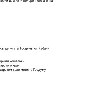
ории из жизни похоронного агента
ись депутаты Госдумы от Кубани
скрыли кошельки
арского края
дарском крае метит в Госдуму