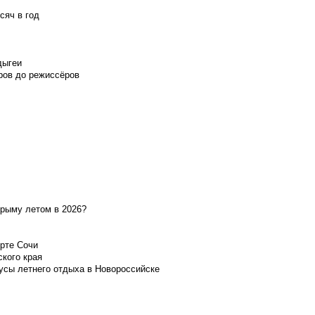
сяч в год
дыгеи
ров до режиссёров
Крыму летом в 2026?
орте Сочи
ского края
усы летнего отдыха в Новороссийске