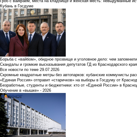
Гроб с вайфаем, места на кладбище и женская месть: невыдуманные ист
Кубань в Госдуме
Борьба с «вайбом», обидное прозвище и уголовное дело: чем запомнил
Скандалы и громкие высказывания депутатов ГД из Краснодарского края
Все новости по теме
29.07.2026
Скромные квадратные метры без автопарков: кубанские коммунисты ра
«Единая Россия» отправит «старичков» на выборы в Госдуму от Краснод
Безработные, студенты и бюджетники: кто от «Единой России» в Красно
Обучение в «вышке» - 2026