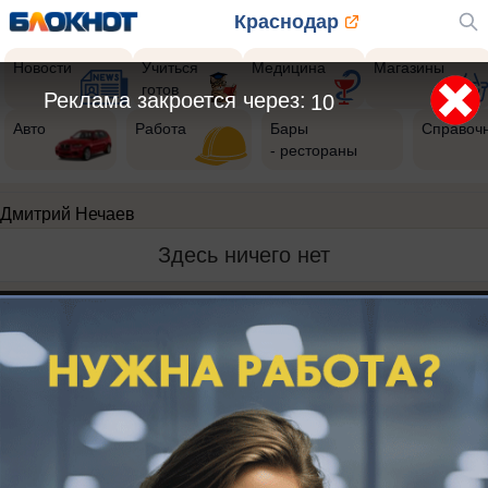
Краснодар
Новости
Учиться
Медицина
Магазины
готов
Реклама закроется через:
10
Авто
Работа
Бары
Справоч
- рестораны
Дмитрий Нечаев
Здесь ничего нет
Реклама на сайте
Вакансии
Контакты
Информация