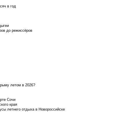
сяч в год
дыгеи
ров до режиссёров
Крыму летом в 2026?
орте Сочи
ского края
усы летнего отдыха в Новороссийске