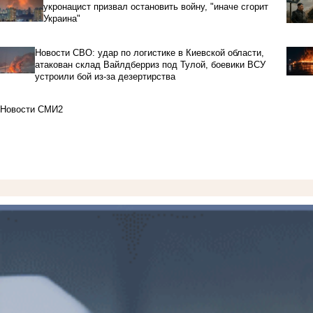
укронацист призвал остановить войну, "иначе сгорит
Украина"
Новости СВО: удар по логистике в Киевской области,
атакован склад Вайлдберриз под Тулой, боевики ВСУ
устроили бой из-за дезертирства
Новости СМИ2