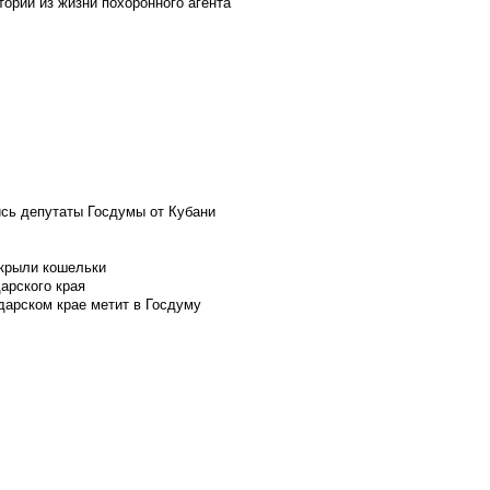
ории из жизни похоронного агента
ись депутаты Госдумы от Кубани
скрыли кошельки
арского края
дарском крае метит в Госдуму