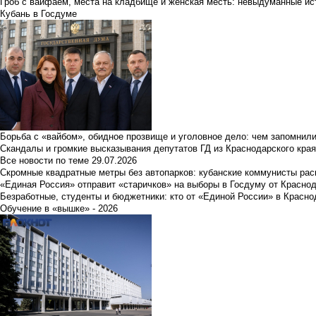
Гроб с вайфаем, места на кладбище и женская месть: невыдуманные ист
Кубань в Госдуме
Борьба с «вайбом», обидное прозвище и уголовное дело: чем запомнил
Скандалы и громкие высказывания депутатов ГД из Краснодарского края
Все новости по теме
29.07.2026
Скромные квадратные метры без автопарков: кубанские коммунисты ра
«Единая Россия» отправит «старичков» на выборы в Госдуму от Краснод
Безработные, студенты и бюджетники: кто от «Единой России» в Красно
Обучение в «вышке» - 2026