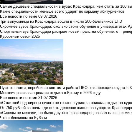
Самые дешёвые специальности в вузах Краснодара: кем стать за 180 ты
Какие специальности меньше всего ударят по карману абитуриентов
Все новости по теме
09.07.2026
Три выпускницы из Краснодара вошли в число 200-балльников ЕГЭ
Скромнее вузов Краснодара: сколько стоит обучение в университетах А
Спортивный вуз Краснодара раскрыл новый прайс на обучение: от трене
Курортный сезон 2026
Пустые пляжи, перебои со светом и работа ПВО: как проходит отдых в 
Москвич рассказал реалии отдыха в Крыму в 2026 году
Все новости по теме
31.07.2026
«С пляжей под сирены никого не гонят»: туристка описала отдых на кур
От 750 рублей за ночь: где снять дешевое жилье на курортах Краснодар
«Сирены не мешали, но было другое»: краснодарец назвал плюсы и мин
Что с бензином на Кубани