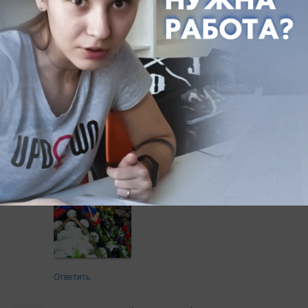
Ответить
Старый
2023.05.15 07:31
Ушли ребята в Рай к Небесной жизни,  побывав в 
Аду в нацистской Украине чтоб освободить мир от 
чёрной чумы.  Повторив подвиг своих прадедов. 
Спите спокойно Войны освободители. Вечная Вам 
память
Ответить