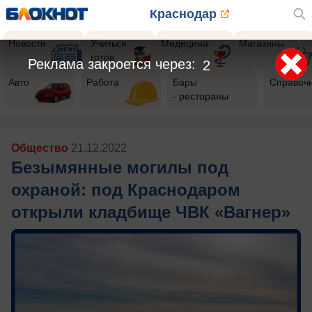
Краснодар
Новости
Учиться
Медицина
Магазины
готов
Реклама закроется через:
1
Авто
Работа
Бары
Справоч
- рестораны
Общество
21.12.2022
Безымянные могилы под
охраной: под Краснодаром
открыли кладбище ЧВК «Вагнер»