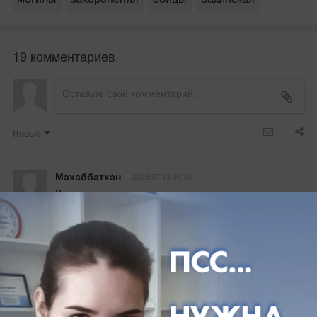
19 комментариев
Новые
Махаббатхан
2023.07.13 08:10
Вагнерцов воины настоящые ,защитники свою 
Родину ,ради будущего ,спасибо родителям 
погибщых воином ,спасибо родителям  воином 
который воюет до сих пор...низкий поклон ..молюсь 
за вас ..вы прямо попадаете в рай Ин Ша Аллах 
..пуст Аллах прощает ваше грехи ...Амийн ..а 
родителям воином погибщых только огромное 
терпение ...испитание тяжелое всем нам и в месте 
пройдем этот испитание ...мир и добра всем ...