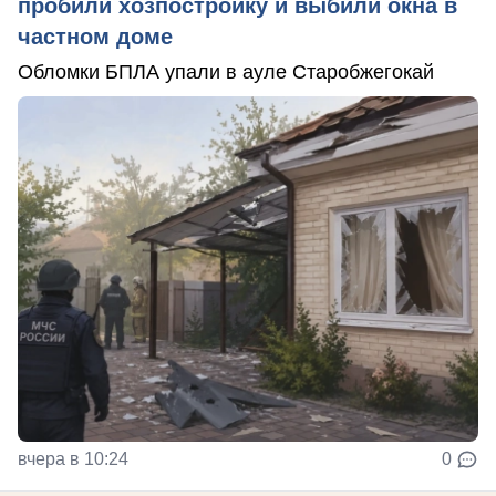
пробили хозпостройку и выбили окна в
частном доме
Обломки БПЛА упали в ауле Старобжегокай
вчера в 10:24
0