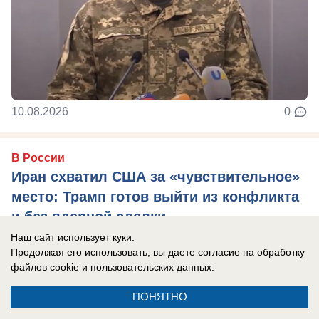
10.08.2026
0
В России
Иран схватил США за «чувствительное»
место: Трамп готов выйти из конфликта
и без ядерной сделки
Наш сайт использует куки.
Президент США уже готов ограничиться
Продолжая его использовать, вы даете согласие на обработку
единственным требованием - открыть Ормузский
файлов cookie
и пользовательских данных.
пролив, пишет The Wall Street Journal.
ПОНЯТНО