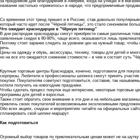
за праздником Дня благодарения в Америке, когда на улицах и в магази
название настолько «прижилось» в народе, что предприимчивые продав
Со временем этот тренд пришел и в Россию, став довольно популярным 
который часто идет после "Чёрной пятницы", это стало синонимом боль
Что ожидает краснодарцев в "Чёрную пятницу"
В дни распродаж краснодарцы смогут приобрести самые различные това
заявленные скидки в 80-90%, чаще всего, оказываются лишь привлекат
Поэтому стоит заранее следить за уровнем цен на нужный товар, чтобы 
речь.
Цены на одежду и обувь, аксессуары, технику, товары для детей и мног
но на все это ожидается снижение стоимости – в чем и состоит суть "Чё
Крупные торговые центры Краснодара, конечно, подготовили для покупа
сюрпризы. Любители и профессионалы шопинга смогут принять участие 
покупки. Покупателям советуют подготовиться, составив, так называемые
хотели получить на новогодние праздники.
Чтобы сделать процесс покупок еще интереснее, некоторые торговые ц
программы для детей и взрослых.
Также стоит обратить свое внимание в эти дни и на небольшие магазин
привлечь своих покупателей всевозможными эксклюзивными предложен
Обо всех акциях, скидках и мероприятиях читайте на официальных сайта
спланировать свой шопинг-маршрут.
Как подготовиться
Огромный выбор товаров по привлекательным ценам может не на шутку о