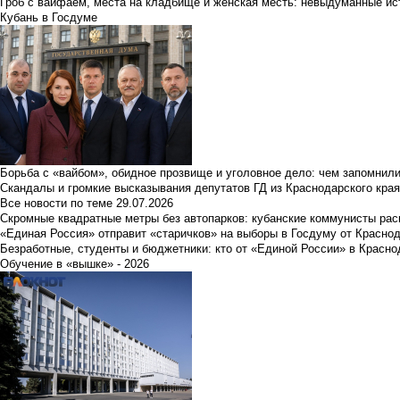
Гроб с вайфаем, места на кладбище и женская месть: невыдуманные ист
Кубань в Госдуме
Борьба с «вайбом», обидное прозвище и уголовное дело: чем запомнил
Скандалы и громкие высказывания депутатов ГД из Краснодарского края
Все новости по теме
29.07.2026
Скромные квадратные метры без автопарков: кубанские коммунисты ра
«Единая Россия» отправит «старичков» на выборы в Госдуму от Краснод
Безработные, студенты и бюджетники: кто от «Единой России» в Красно
Обучение в «вышке» - 2026