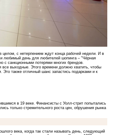
 в целом, с нетерпением ждут конца рабочей недели. И в
й и любимый день для любителей шопинга – "Чёрная
, но с санкционными потерями многих брендов.
я все выходные. Этого времени должно хватить, чтобы
. Это также отличный шанс запастись подарками и к
чившимся в 19 веке. Финансисты с Уолл-стрит попытались
ились только стремительного роста цен, обрушения рынка
рошлого века, когда так стали называть день, следующий