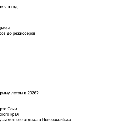
сяч в год
дыгеи
ров до режиссёров
Крыму летом в 2026?
орте Сочи
ского края
усы летнего отдыха в Новороссийске