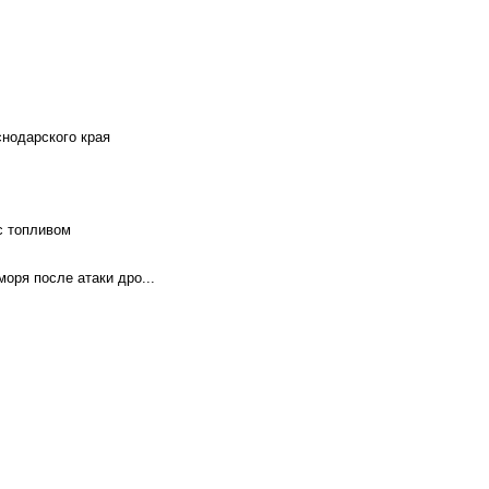
снодарского края
с топливом
оря после атаки дро...