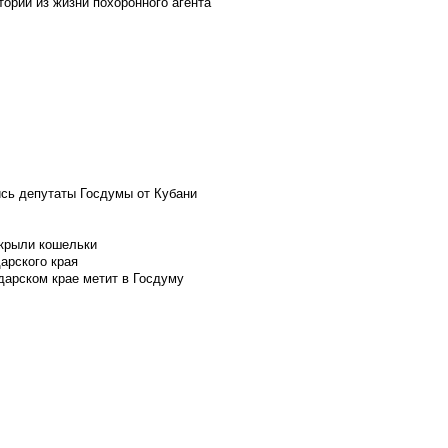
ории из жизни похоронного агента
ись депутаты Госдумы от Кубани
скрыли кошельки
арского края
дарском крае метит в Госдуму