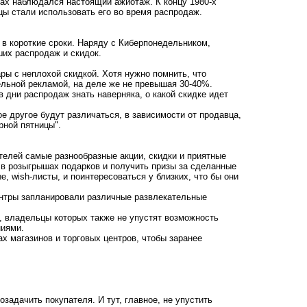
нах наблюдался настоящий ажиотаж. К концу 1980-х
цы стали использовать его во время распродаж.
в короткие сроки. Наряду с Киберпонедельником,
ших распродаж и скидок.
ры с неплохой скидкой. Хотя нужно помнить, что
ельной рекламой, на деле же не превышая 30-40%.
в дни распродаж знать наверняка, о какой скидке идет
ое другое будут различаться, в зависимости от продавца,
рной пятницы".
телей самые разнообразные акции, скидки и приятные
в розыгрышах подарков и получить призы за сделанные
, wish-листы, и поинтересоваться у близких, что бы они
ентры запланировали различные развлекательные
ы, владельцы которых также не упустят возможность
иями.
х магазинов и торговых центров, чтобы заранее
задачить покупателя. И тут, главное, не упустить