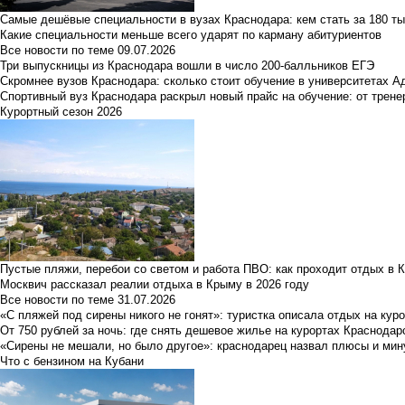
Самые дешёвые специальности в вузах Краснодара: кем стать за 180 ты
Какие специальности меньше всего ударят по карману абитуриентов
Все новости по теме
09.07.2026
Три выпускницы из Краснодара вошли в число 200-балльников ЕГЭ
Скромнее вузов Краснодара: сколько стоит обучение в университетах А
Спортивный вуз Краснодара раскрыл новый прайс на обучение: от трене
Курортный сезон 2026
Пустые пляжи, перебои со светом и работа ПВО: как проходит отдых в 
Москвич рассказал реалии отдыха в Крыму в 2026 году
Все новости по теме
31.07.2026
«С пляжей под сирены никого не гонят»: туристка описала отдых на кур
От 750 рублей за ночь: где снять дешевое жилье на курортах Краснодар
«Сирены не мешали, но было другое»: краснодарец назвал плюсы и мин
Что с бензином на Кубани