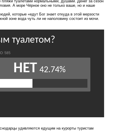
те пляжи туалетами нормальными, душами. Денег за сезон
словия. А море Чёрное оно не только ваше, но и наше
людей, которые «едут Бог знает откуда в этой мерзости
ной зоне вода чуть ли не наполовину состоит из мочи.
раснодарцы удивляются едущим на курорты туристам