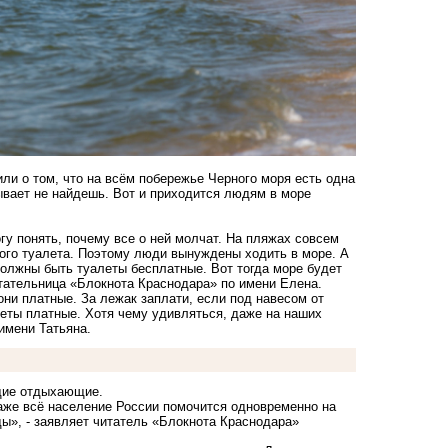
ли о том, что на всём побережье Черного моря есть одна
ывает не найдешь. Вот и приходится людям в море
гу понять, почему все о ней молчат. На пляжах совсем
ного туалета. Поэтому люди вынуждены ходить в море. А
 должны быть туалеты бесплатные. Вот тогда море будет
тательница «Блокнота Краснодара» по имени Елена.
они платные. За лежак заплати, если под навесом от
леты платные. Хотя чему удивляться, даже на наших
имени Татьяна.
щие отдыхающие.
даже всё население России помочится одновременно на
ды», - заявляет читатель «Блокнота Краснодара»