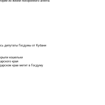
ории из жизни похоронного агента
ись депутаты Госдумы от Кубани
скрыли кошельки
арского края
дарском крае метит в Госдуму