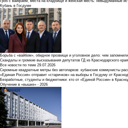
Гроб с вайфаем, места на кладбище и женская месть: невыдуманные ист
Кубань в Госдуме
Борьба с «вайбом», обидное прозвище и уголовное дело: чем запомнил
Скандалы и громкие высказывания депутатов ГД из Краснодарского края
Все новости по теме
29.07.2026
Скромные квадратные метры без автопарков: кубанские коммунисты ра
«Единая Россия» отправит «старичков» на выборы в Госдуму от Краснод
Безработные, студенты и бюджетники: кто от «Единой России» в Красно
Обучение в «вышке» - 2026