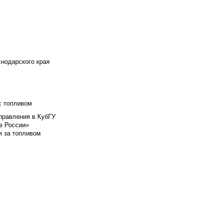
снодарского края
с топливом
правления в КубГУ
в России»
и за топливом