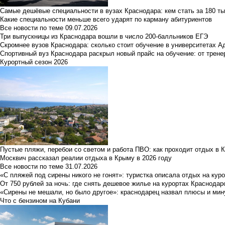
Самые дешёвые специальности в вузах Краснодара: кем стать за 180 ты
Какие специальности меньше всего ударят по карману абитуриентов
Все новости по теме
09.07.2026
Три выпускницы из Краснодара вошли в число 200-балльников ЕГЭ
Скромнее вузов Краснодара: сколько стоит обучение в университетах А
Спортивный вуз Краснодара раскрыл новый прайс на обучение: от трене
Курортный сезон 2026
Пустые пляжи, перебои со светом и работа ПВО: как проходит отдых в 
Москвич рассказал реалии отдыха в Крыму в 2026 году
Все новости по теме
31.07.2026
«С пляжей под сирены никого не гонят»: туристка описала отдых на кур
От 750 рублей за ночь: где снять дешевое жилье на курортах Краснодар
«Сирены не мешали, но было другое»: краснодарец назвал плюсы и мин
Что с бензином на Кубани