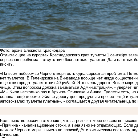
Фото: архив Блокнота Краснодара
Отдыхающие на курортах Краснодарского края туристы 1 сентября заяви
серьезная проблема – отсутствие бесплатных туалетов. Да и платных б
писить.
«На всем побережье Черного моря есть одна серьезная проблема. Не мо
нет туалетов. В Геленджике на Винзаводе вообще нет нигде обществен
в центре города туалет стоит 40 рублей. Это очень дорого. Возле моря
чище. Этим вопросом должна заниматься Администрация», - уверяет чи
«Мы были несколько раз в Архипо- Осиповке и Анапе. Туалеты есть, но 
солнца - ещё дороже. Жилье дорогущее, продукты и прочее. Ещё и туа
автовокзалах туалеты платные», - соглашается другая читательница по 
Большинство россиян отмечают, что загрязняют море совсем не писаю
«Причина - канализационные стоки, а вина явно не отдыхающих. Если 
пляжах Черного моря - ничего не произойдёт с химическим составом во
Вячеслав.