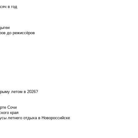
сяч в год
дыгеи
ров до режиссёров
Крыму летом в 2026?
орте Сочи
ского края
усы летнего отдыха в Новороссийске