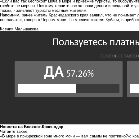
«Если вас так беспокоит моча в море и приезжие туристы, то оборудуй
гребете не меряно. Поэтому терпите нас за наши деньги и создавайте у
тоже», - заявляют туристы местным жителям.
Напомним
, ранее житель Краснодарского края заявил, что не понимает 
поплавать», говоря о Черном море. По мнению жителя Кубани, в прибреж
Ксения Мальшакова
Новости на Блoкнoт-Краснодар
Читайте также:
«В море в прибрежной зоне много мочи — вам самим не противно?»: к