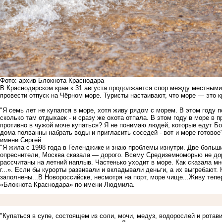
Фото: архив Блокнота Краснодара
В Краснодарском крае к 31 августа продолжается спор между местными
провести отпуск на Чёрном море. Туристы настаивают, что море — это к
"Я семь лет не купался в море, хотя живу рядом с морем. В этом году п
сколько там отдыхаек - и сразу же охота отпала. В этом году в море в
противно в чужой моче купаться? Я не понимаю людей, которые едут Бог
дома полванны набрать воды и пригласить соседей - вот и море готовое
имени Сергей.
"Я жила с 1998 года в Геленджике и знаю проблемы изнутри. Две больши
опреснители, Москва сказала — дорого. Всему Средиземноморью не доро
рассчитаны на летний наплыв. Частенько уходит в море. Как сказала мн
г...». Если бы курорты развивали и вкладывали деньги, а их выгребают
заполнены...В Новороссийске, несмотря на порт, море чище...Живу тепе
«Блокнота Краснодара» по имени Людмила.
"Купаться в супе, состоящем из соли, мочи, медуз, водорослей и ротави