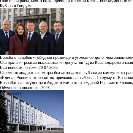
Гроб с вайфаем, места на кладбище и женская месть: невыдуманные ист
Кубань в Госдуме
Борьба с «вайбом», обидное прозвище и уголовное дело: чем запомнил
Скандалы и громкие высказывания депутатов ГД из Краснодарского края
Все новости по теме
29.07.2026
Скромные квадратные метры без автопарков: кубанские коммунисты ра
«Единая Россия» отправит «старичков» на выборы в Госдуму от Краснод
Безработные, студенты и бюджетники: кто от «Единой России» в Красно
Обучение в «вышке» - 2026