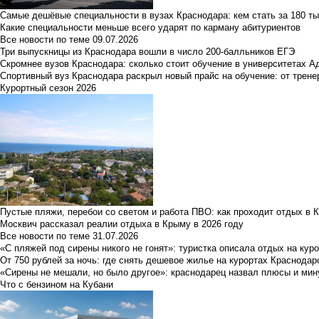
Самые дешёвые специальности в вузах Краснодара: кем стать за 180 ты
Какие специальности меньше всего ударят по карману абитуриентов
Все новости по теме
09.07.2026
Три выпускницы из Краснодара вошли в число 200-балльников ЕГЭ
Скромнее вузов Краснодара: сколько стоит обучение в университетах А
Спортивный вуз Краснодара раскрыл новый прайс на обучение: от трене
Курортный сезон 2026
Пустые пляжи, перебои со светом и работа ПВО: как проходит отдых в 
Москвич рассказал реалии отдыха в Крыму в 2026 году
Все новости по теме
31.07.2026
«С пляжей под сирены никого не гонят»: туристка описала отдых на кур
От 750 рублей за ночь: где снять дешевое жилье на курортах Краснодар
«Сирены не мешали, но было другое»: краснодарец назвал плюсы и мин
Что с бензином на Кубани