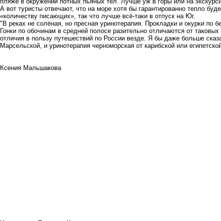
пляже в окружении потных пьяных тел. Лучше уж в горы или на экскурси
А вот туристы отвечают, что на море хотя бы гарантированно тепло буде
«количеству писающих», так что лучше всё-таки в отпуск на Юг.
"В реках не солёная, но пресная уринотерапия. Прокладки и окурки по бе
Гонки по обочинам в средней полосе разительно отличаются от таковых
отличия в пользу путешествий по России везде. Я бы даже больше сказ
Марсельской, и уринотерапия черноморская от карибской или египетской
Ксения Мальшакова