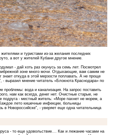
 жителями и туристами из-за желания последних
руто, а вот у жителей Кубани другое мнение.
одумал - дай хоть раз окунусь за семь лет. Посмотрел
 прибрежной зоне много мочи. Отдыхающие, вам самим не
 знает откуда в этой мерзости поплавать. А не проще
", - выразил мнение читатель «Блокнота Краснодара» по
е проблемы: вода и канализация. На запрос поставить
го, нам как всегда, денег нет. Очистные старые, не
е подруга - местный житель: «Море пахнет не морем, а
. Каждое лето кишечные инфекции, больницы
рь в Новороссийске", - уверяет еще одна читательница
руса - то еще удовольствие.... Как и лежание часами на