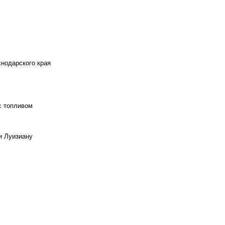
снодарского края
с топливом
и Луизиану