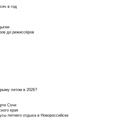
сяч в год
дыгеи
ров до режиссёров
Крыму летом в 2026?
орте Сочи
ского края
усы летнего отдыха в Новороссийске