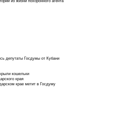
ории из жизни похоронного агента
ись депутаты Госдумы от Кубани
скрыли кошельки
арского края
дарском крае метит в Госдуму