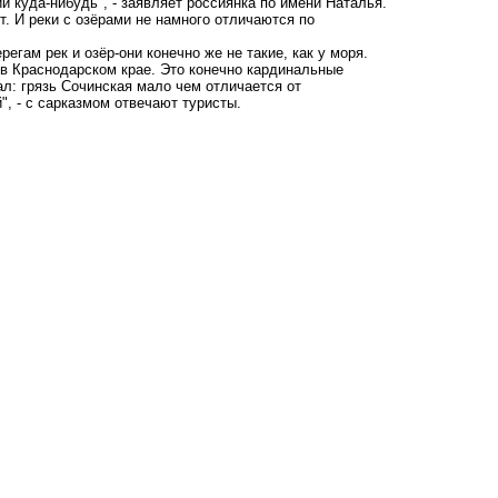
и куда-нибудь", - заявляет россиянка по имени Наталья.
т. И реки с озёрами не намного отличаются по
регам рек и озёр-они конечно же не такие, как у моря.
 в Краснодарском крае. Это конечно кардинальные
ал: грязь Сочинская мало чем отличается от
", - с сарказмом отвечают туристы.