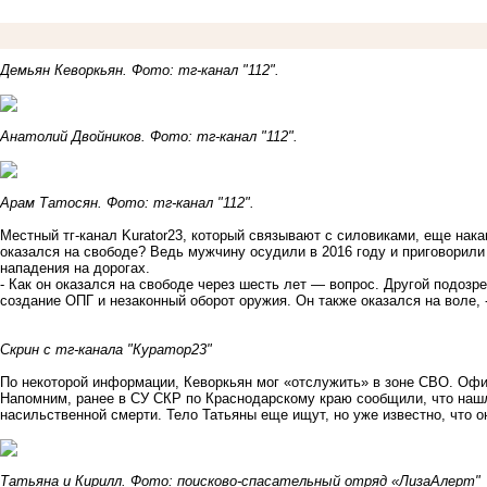
Демьян Кеворкьян. Фото: тг-канал "112".
Анатолий Двойников. Фото: тг-канал "112".
Арам Татосян. Фото: тг-канал "112".
Местный тг-канал Kurator23, который связывают с силовиками, еще нак
оказался на свободе? Ведь мужчину осудили в 2016 году и приговорили 
нападения на дорогах.
- Как он оказался на свободе через шесть лет — вопрос. Другой подозр
создание ОПГ и незаконный оборот оружия. Он также оказался на воле, -
Скрин с тг-канала "Куратор23"
По некоторой информации, Кеворкьян мог «отслужить» в зоне СВО. Оф
Напомним
, ранее в СУ СКР по Краснодарскому краю сообщили, что наш
насильственной смерти. Тело Татьяны еще ищут, но уже известно, что о
Татьяна и Кирилл.
Фото: поисково-спасательный отряд «ЛизаАлерт"