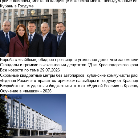
Гроб с вайфаем, места на кладбище и женская месть: невыдуманные ист
Кубань в Госдуме
Борьба с «вайбом», обидное прозвище и уголовное дело: чем запомнил
Скандалы и громкие высказывания депутатов ГД из Краснодарского края
Все новости по теме
29.07.2026
Скромные квадратные метры без автопарков: кубанские коммунисты ра
«Единая Россия» отправит «старичков» на выборы в Госдуму от Краснод
Безработные, студенты и бюджетники: кто от «Единой России» в Красно
Обучение в «вышке» - 2026