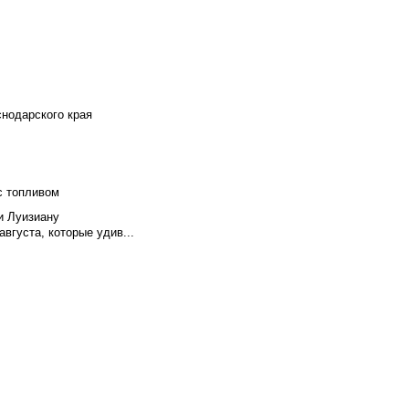
снодарского края
с топливом
и Луизиану
вгуста, которые удив...