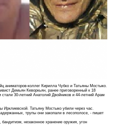
йц аниматоров-коллег Кирилла Чубко и Татьяны Мостыко.
ивист Демьян Кеворкьян, ранее приговоренный к 18
 стали 30-летний Анатолий Двойников и 44-летний Арам
цы Ирклиевской. Татьяну Мостыко убили через час.
адержанных, трупы они закопали в лесополосе, -
пишет
 бандитизм, незаконное хранение оружия, угон