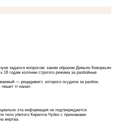
ануне задался вопросом: каким образом Демьян Кеворкьян
к 18 годам колонии строгого режима за разбойные
еваемый — рецидивист, которого осудили за разбои,
 пишет тг-канал.
ициально эта информация не подтверждается.
ли тело убитого Кирилла Чубко с признаками
на мертва.