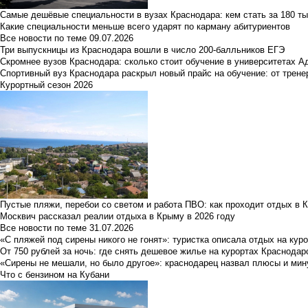
Самые дешёвые специальности в вузах Краснодара: кем стать за 180 ты
Какие специальности меньше всего ударят по карману абитуриентов
Все новости по теме
09.07.2026
Три выпускницы из Краснодара вошли в число 200-балльников ЕГЭ
Скромнее вузов Краснодара: сколько стоит обучение в университетах А
Спортивный вуз Краснодара раскрыл новый прайс на обучение: от трене
Курортный сезон 2026
Пустые пляжи, перебои со светом и работа ПВО: как проходит отдых в 
Москвич рассказал реалии отдыха в Крыму в 2026 году
Все новости по теме
31.07.2026
«С пляжей под сирены никого не гонят»: туристка описала отдых на кур
От 750 рублей за ночь: где снять дешевое жилье на курортах Краснодар
«Сирены не мешали, но было другое»: краснодарец назвал плюсы и мин
Что с бензином на Кубани