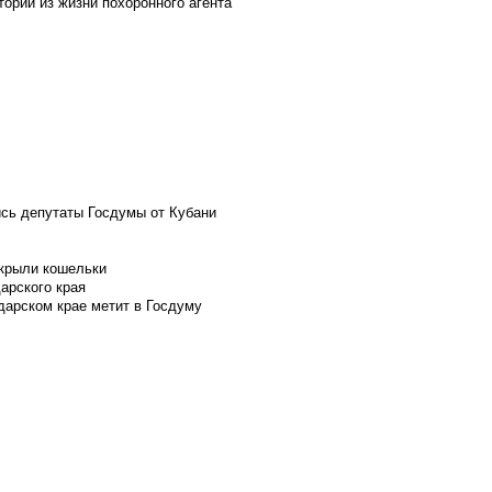
ории из жизни похоронного агента
ись депутаты Госдумы от Кубани
скрыли кошельки
арского края
дарском крае метит в Госдуму