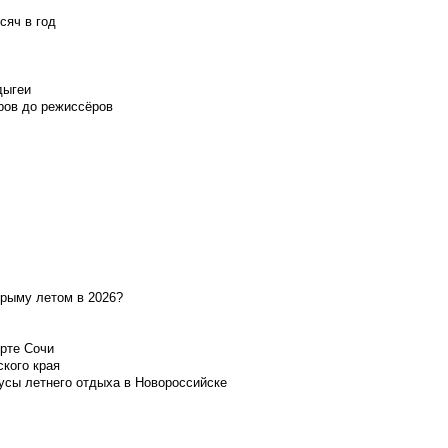
сяч в год
дыгеи
ров до режиссёров
Крыму летом в 2026?
орте Сочи
ского края
усы летнего отдыха в Новороссийске