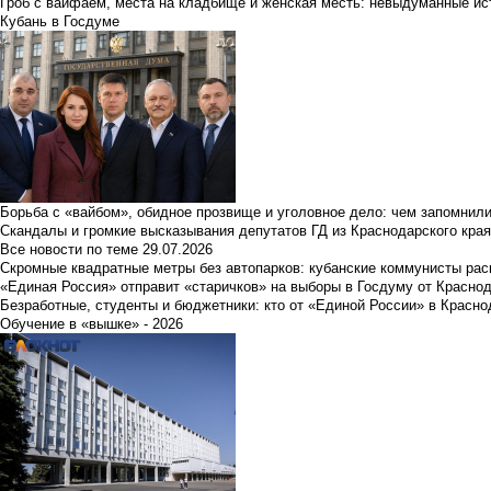
Гроб с вайфаем, места на кладбище и женская месть: невыдуманные ист
Кубань в Госдуме
Борьба с «вайбом», обидное прозвище и уголовное дело: чем запомнил
Скандалы и громкие высказывания депутатов ГД из Краснодарского края
Все новости по теме
29.07.2026
Скромные квадратные метры без автопарков: кубанские коммунисты ра
«Единая Россия» отправит «старичков» на выборы в Госдуму от Краснод
Безработные, студенты и бюджетники: кто от «Единой России» в Красно
Обучение в «вышке» - 2026