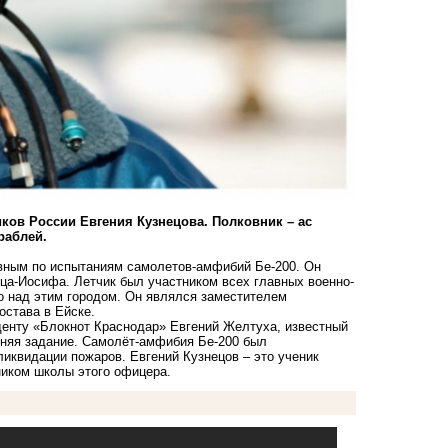
иков России Евгения Кузнецова. Полковник – ас
раблей.
авным по испытаниям самолетов-амфибий Бе-200. Он
ца-Иосифа. Летчик был участником всех главных военно-
о над этим городом. Он являлся заместителем
остава в Ейске.
нденту «Блокнот Краснодар» Евгений Желтуха, известный
лняя задание. Самолёт-амфибия Бе-200 был
иквидации пожаров. Евгений Кузнецов – это ученик
ником школы этого офицера.