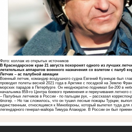
Фото: коллаж из открытых источников
В Краснодарском крае 21 августа похоронят одного из лучших летч
летательных аппаратов военного назначения со взлетом с палуб ко
Летчик – ас палубной авиации
Военный летчик, командир воздушного судна Евгений Кузнецов был гл
проводил полеты весной 2021 года в Арктике с посадкой на Землю Фран
морских парадов в Петербурге. Он неоднократно поднимал Бе-200 в неб
начальника 859-го Центра боевого применения и переучивания летного с
– Палубных летчиков в России - по пальцам рук, – рассказал корреспо
блогер. – Но так сложилось, что он тушил лесные пожары Турции, выпо
единственным, относящимся к Минобороны, который вылетел туда для л
легендарного генерал-майора Тимура Апакидзе. В России он был прием