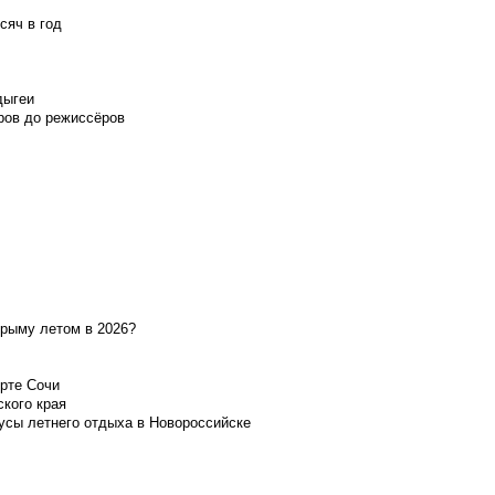
сяч в год
дыгеи
ров до режиссёров
Крыму летом в 2026?
орте Сочи
ского края
усы летнего отдыха в Новороссийске