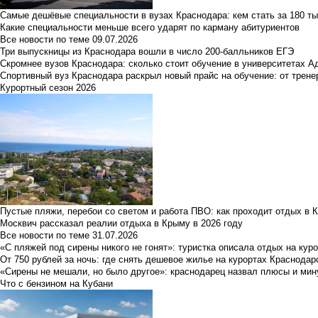
Самые дешёвые специальности в вузах Краснодара: кем стать за 180 ты
Какие специальности меньше всего ударят по карману абитуриентов
Все новости по теме
09.07.2026
Три выпускницы из Краснодара вошли в число 200-балльников ЕГЭ
Скромнее вузов Краснодара: сколько стоит обучение в университетах А
Спортивный вуз Краснодара раскрыл новый прайс на обучение: от трене
Курортный сезон 2026
Пустые пляжи, перебои со светом и работа ПВО: как проходит отдых в 
Москвич рассказал реалии отдыха в Крыму в 2026 году
Все новости по теме
31.07.2026
«С пляжей под сирены никого не гонят»: туристка описала отдых на кур
От 750 рублей за ночь: где снять дешевое жилье на курортах Краснодар
«Сирены не мешали, но было другое»: краснодарец назвал плюсы и мин
Что с бензином на Кубани