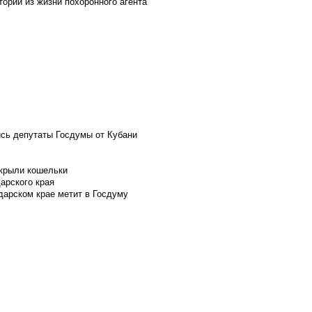
ории из жизни похоронного агента
ись депутаты Госдумы от Кубани
скрыли кошельки
арского края
дарском крае метит в Госдуму