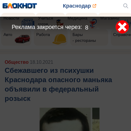
Краснодар
Новости
Учиться
Медицина
Магазины
готов
Реклама закроется через:
6
Авто
Работа
Бары
Справоч
- рестораны
Общество
18.10.2021
Сбежавшего из психушки
Краснодара опасного маньяка
объявили в федеральный
розыск