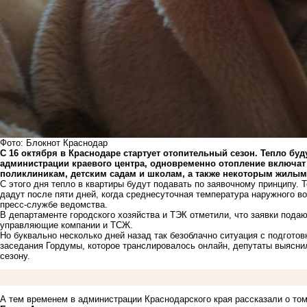
Фото: Блокнот Краснодар
С 16 октября в Краснодаре стартует отопительный сезон. Тепло буд
администрации краевого центра, одновременно отопление включа
поликлиникам, детским садам и школам, а также некоторым жилы
С этого дня тепло в квартиры будут подавать по заявочному принципу. 
дадут после пяти дней, когда среднесуточная температура наружного во
пресс-службе ведомства.
В департаменте городского хозяйства и ТЭК отметили, что заявки пода
управляющие компании и ТСЖ.
Но буквально несколько дней назад так безоблачно ситуация с подгото
заседания Гордумы, которое
транслировалось онлайн, депутаты выяснил
сезону.
А тем временем в администрации Краснодарского края рассказали о том