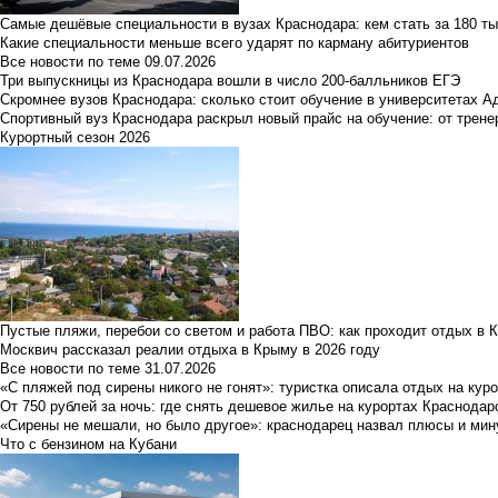
Самые дешёвые специальности в вузах Краснодара: кем стать за 180 ты
Какие специальности меньше всего ударят по карману абитуриентов
Все новости по теме
09.07.2026
Три выпускницы из Краснодара вошли в число 200-балльников ЕГЭ
Скромнее вузов Краснодара: сколько стоит обучение в университетах А
Спортивный вуз Краснодара раскрыл новый прайс на обучение: от трене
Курортный сезон 2026
Пустые пляжи, перебои со светом и работа ПВО: как проходит отдых в 
Москвич рассказал реалии отдыха в Крыму в 2026 году
Все новости по теме
31.07.2026
«С пляжей под сирены никого не гонят»: туристка описала отдых на кур
От 750 рублей за ночь: где снять дешевое жилье на курортах Краснодар
«Сирены не мешали, но было другое»: краснодарец назвал плюсы и мин
Что с бензином на Кубани