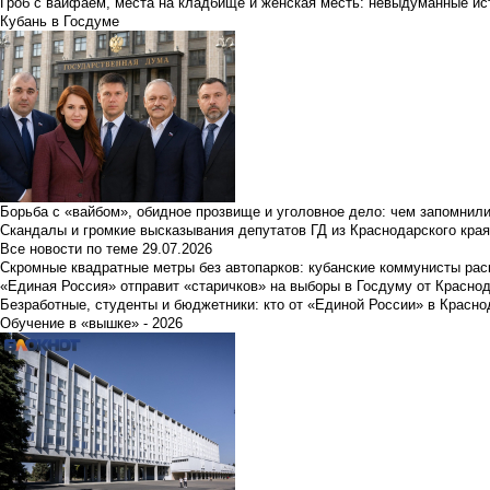
Гроб с вайфаем, места на кладбище и женская месть: невыдуманные ист
Кубань в Госдуме
Борьба с «вайбом», обидное прозвище и уголовное дело: чем запомнил
Скандалы и громкие высказывания депутатов ГД из Краснодарского края
Все новости по теме
29.07.2026
Скромные квадратные метры без автопарков: кубанские коммунисты ра
«Единая Россия» отправит «старичков» на выборы в Госдуму от Краснод
Безработные, студенты и бюджетники: кто от «Единой России» в Красно
Обучение в «вышке» - 2026