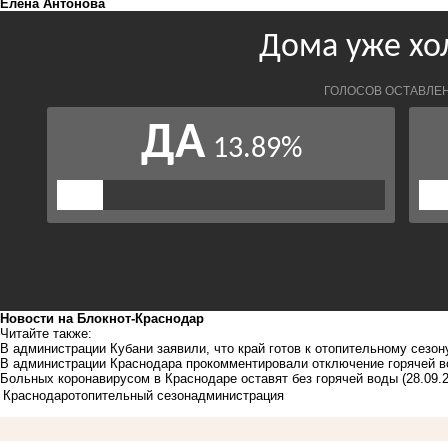
Елена Антонова
Новости на Блoкнoт-Краснодар
Читайте также:
В администрации Кубани заявили, что край готов к отопительному сезон
В администрации Краснодара прокомментировали отключение горячей 
Больных коронавирусом в Краснодаре оставят без горячей воды
(28.09.
Краснодар
отопительный сезон
администрация