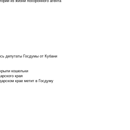
ории из жизни похоронного агента
ись депутаты Госдумы от Кубани
скрыли кошельки
арского края
дарском крае метит в Госдуму