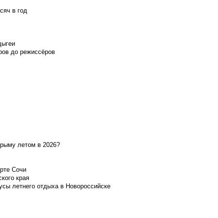
сяч в год
дыгеи
ров до режиссёров
Крыму летом в 2026?
орте Сочи
ского края
усы летнего отдыха в Новороссийске