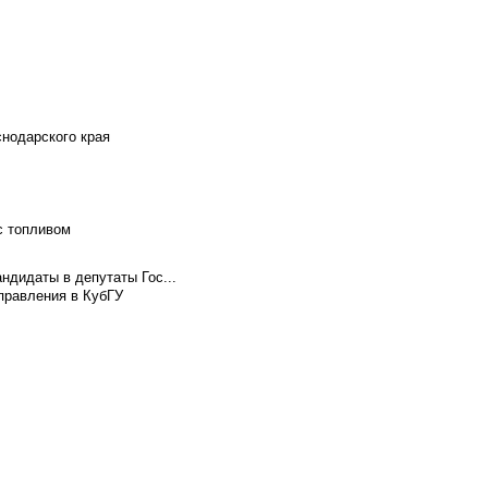
снодарского края
с топливом
ндидаты в депутаты Гос...
правления в КубГУ