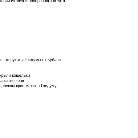
ории из жизни похоронного агента
ись депутаты Госдумы от Кубани
скрыли кошельки
арского края
дарском крае метит в Госдуму