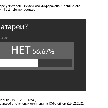
аре у жителей
Юбилейного микрорайона
, Славянского
е «ТЭЦ - Центр города»
.
пления
(18.02.2021 13:46)
одара об отключении отопления в Юбилейном
(15.02.2021