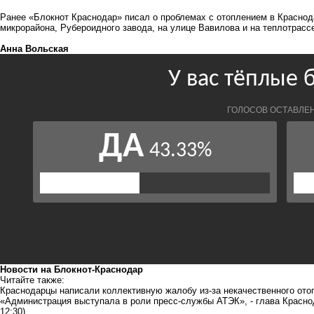
Ранее «Блокнот Краснодар» писал о
проблемах с отоплением
в Краснод
микрорайона, Рубероидного завода, на улице Вавилова и на
теплотрасс
Анна Вольская
Новости на Блoкнoт-Краснодар
Читайте также:
Краснодарцы написали коллективную жалобу из-за некачественного ото
«Администрация выступала в роли пресс-службы АТЭК», - глава Красн
12:30)