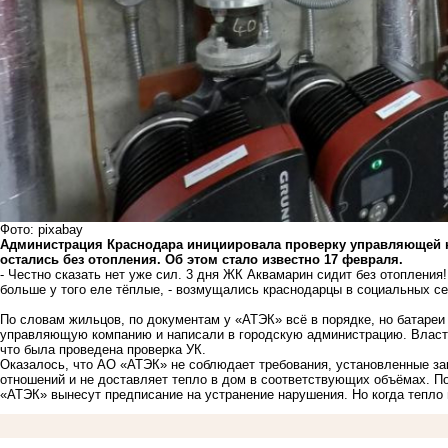
Фото: pixabay
Администрация Краснодара инициировала проверку управляющей к
остались без отопления. Об этом стало известно 17 февраля.
- Честно сказать нет уже сил. 3 дня ЖК Аквамарин сидит без отопления
больше у того еле тёплые, - возмущались краснодарцы в социальных с
По словам жильцов, по документам у «АТЭК» всё в порядке, но батаре
управляющую компанию и написали в городскую администрацию. Власти
что была проведена проверка УК.
Оказалось, что АО «АТЭК» не соблюдает требования, установленные за
отношений и не доставляет тепло в дом в соответствующих объёмах. П
«АТЭК» вынесут предписание на устранение нарушения. Но когда тепло