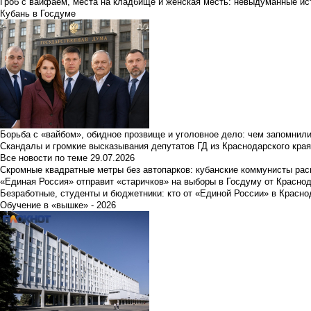
Гроб с вайфаем, места на кладбище и женская месть: невыдуманные ист
Кубань в Госдуме
Борьба с «вайбом», обидное прозвище и уголовное дело: чем запомнил
Скандалы и громкие высказывания депутатов ГД из Краснодарского края
Все новости по теме
29.07.2026
Скромные квадратные метры без автопарков: кубанские коммунисты ра
«Единая Россия» отправит «старичков» на выборы в Госдуму от Краснод
Безработные, студенты и бюджетники: кто от «Единой России» в Красно
Обучение в «вышке» - 2026