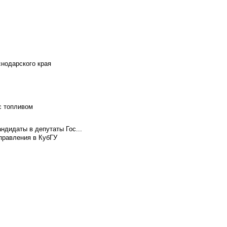
снодарского края
с топливом
ндидаты в депутаты Гос...
правления в КубГУ