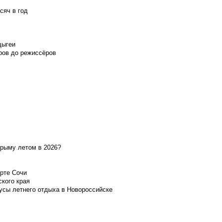
сяч в год
дыгеи
ров до режиссёров
Крыму летом в 2026?
орте Сочи
ского края
усы летнего отдыха в Новороссийске