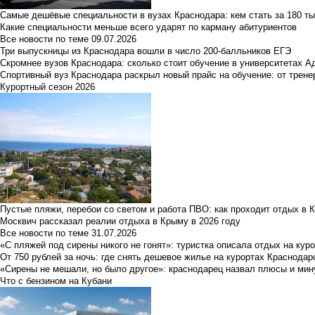
Самые дешёвые специальности в вузах Краснодара: кем стать за 180 ты
Какие специальности меньше всего ударят по карману абитуриентов
Все новости по теме
09.07.2026
Три выпускницы из Краснодара вошли в число 200-балльников ЕГЭ
Скромнее вузов Краснодара: сколько стоит обучение в университетах А
Спортивный вуз Краснодара раскрыл новый прайс на обучение: от трене
Курортный сезон 2026
Пустые пляжи, перебои со светом и работа ПВО: как проходит отдых в 
Москвич рассказал реалии отдыха в Крыму в 2026 году
Все новости по теме
31.07.2026
«С пляжей под сирены никого не гонят»: туристка описала отдых на кур
От 750 рублей за ночь: где снять дешевое жилье на курортах Краснодар
«Сирены не мешали, но было другое»: краснодарец назвал плюсы и мин
Что с бензином на Кубани