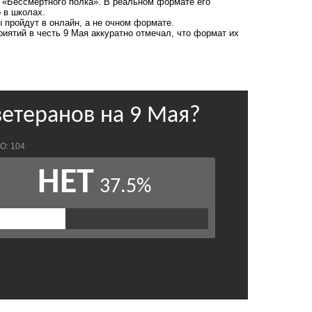
 «Бессмертного полка». В реальном формате его
о в
школах
.
 пройдут в онлайн, а не очном формате.
риятий в честь 9 Мая аккуратно
отмечал
, что формат их