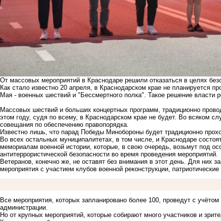
От массовых мероприятий в Краснодаре решили отказаться в целях без
Как стало известно 20 апреля, в Краснодарском крае не планируется п
Мая - военных шествий и "Бессмертного полка". Такое решение власти р
Массовых шествий и больших концертных программ, традиционно прово
этом году, судя по всему, в Краснодарском крае не будет. Во всяком сл
совещания по обеспечению правопорядка.
Известно лишь, что парад Победы Минобороны будет традиционно прохо
Во всех остальных муниципалитетах, в том числе, и Краснодаре состоя
мемориалам военной истории, которые, в свою очередь, возьмут под ос
антитеррористической безопасности во время проведения мероприятий.
Ветеранов, конечно же, не оставят без внимания в этот день. Для них з
мероприятия с участием клубов военной реконструкции, патриотические
Все мероприятия, которых запланировано более 100, проведут с учётом
администрации.
Но от крупных мероприятий, которые собирают много участников и зрител