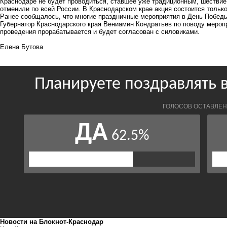
Краснодаре не будет проводиться, ставшее уже традиционным, шествие
отменили по всей России. В Краснодарском крае акция состоится тольк
Ранее сообщалось, что многие праздничные мероприятия в День Победы
Губернатор Краснодарского края Вениамин Кондратьев по поводу мероп
проведения прорабатывается и будет согласован с силовиками.
Елена Бутова
Новости на Блoкнoт-Краснодар