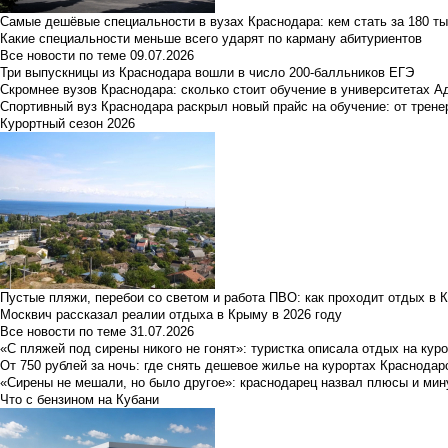
Самые дешёвые специальности в вузах Краснодара: кем стать за 180 ты
Какие специальности меньше всего ударят по карману абитуриентов
Все новости по теме
09.07.2026
Три выпускницы из Краснодара вошли в число 200-балльников ЕГЭ
Скромнее вузов Краснодара: сколько стоит обучение в университетах А
Спортивный вуз Краснодара раскрыл новый прайс на обучение: от трене
Курортный сезон 2026
Пустые пляжи, перебои со светом и работа ПВО: как проходит отдых в 
Москвич рассказал реалии отдыха в Крыму в 2026 году
Все новости по теме
31.07.2026
«С пляжей под сирены никого не гонят»: туристка описала отдых на кур
От 750 рублей за ночь: где снять дешевое жилье на курортах Краснодар
«Сирены не мешали, но было другое»: краснодарец назвал плюсы и мин
Что с бензином на Кубани