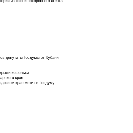
ории из жизни похоронного агента
ись депутаты Госдумы от Кубани
скрыли кошельки
арского края
дарском крае метит в Госдуму