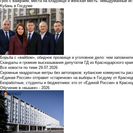
Гроб с вайфаем, места на кладбище и женская месть: невыдуманные ист
Кубань в Госдуме
Борьба с «вайбом», обидное прозвище и уголовное дело: чем запомнил
Скандалы и громкие высказывания депутатов ГД из Краснодарского края
Все новости по теме
29.07.2026
Скромные квадратные метры без автопарков: кубанские коммунисты ра
«Единая Россия» отправит «старичков» на выборы в Госдуму от Краснод
Безработные, студенты и бюджетники: кто от «Единой России» в Красно
Обучение в «вышке» - 2026