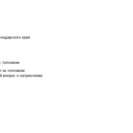
снодарского края
с топливом
и за топливом
й вопрос о патриотизме