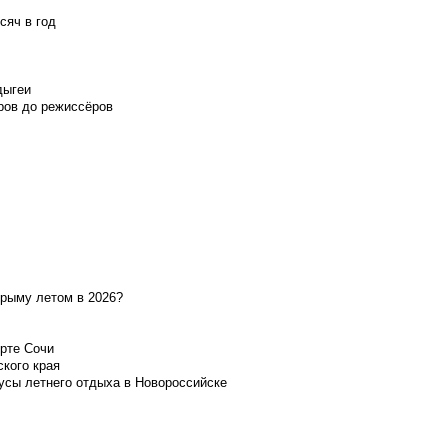
сяч в год
дыгеи
ров до режиссёров
Крыму летом в 2026?
орте Сочи
ского края
усы летнего отдыха в Новороссийске