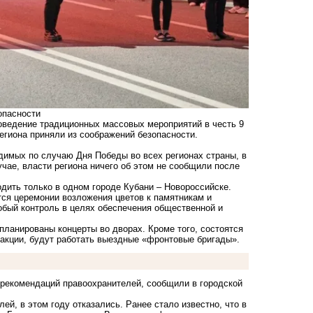
опасности
роведение традиционных массовых мероприятий в честь 9
егиона приняли из соображений безопасности.
димых по случаю Дня Победы во всех регионах страны, в
учае, власти региона ничего об этом не сообщили после
дить только в одном городе Кубани – Новороссийске.
тся церемонии возложения цветов к памятникам и
обый контроль в целях обеспечения общественной и
апланированы концерты во дворах. Кроме того, состоятся
 акции, будут работать выездные «фронтовые бригады».
 рекомендаций правоохранителей, сообщили в городской
ей, в этом году отказались. Ранее стало известно, что в