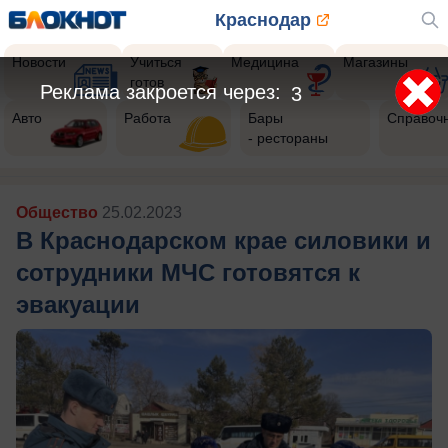
Краснодар
Новости
Учиться
Медицина
Магазины
готов
Реклама закроется через:
1
Авто
Работа
Бары
Справоч
- рестораны
Общество
25.02.2023
В Краснодарском крае силовики и
сотрудники МЧС готовятся к
эвакуации