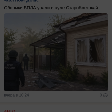
Обломки БПЛА упали в ауле Старобжегокай
вчера в 10:24
0
АВТО