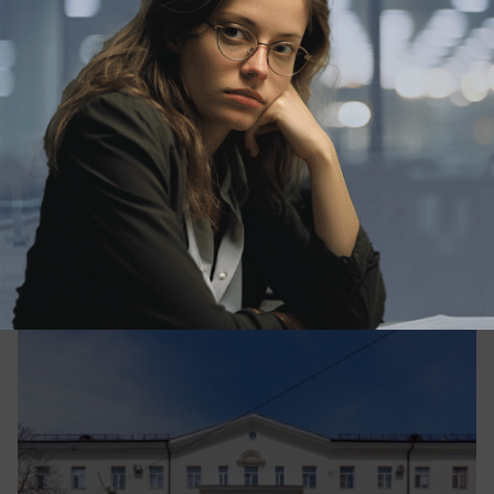
вчера в 19:05
0
Общество
Иностранцы, стобалльники и
олимпиадники: кто поступает в КубГУ в
2026 году
В КубГУ назвали географию иностранных
студентов