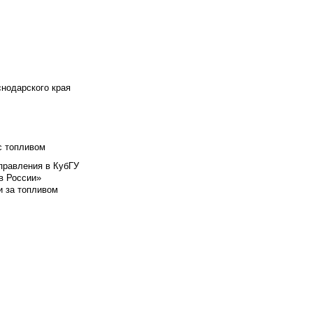
снодарского края
с топливом
правления в КубГУ
в России»
и за топливом