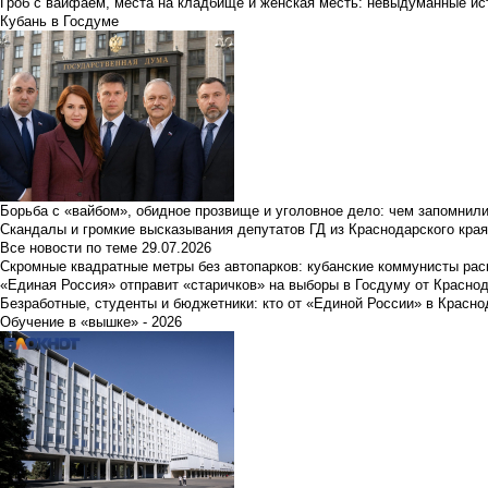
Гроб с вайфаем, места на кладбище и женская месть: невыдуманные ист
Кубань в Госдуме
Борьба с «вайбом», обидное прозвище и уголовное дело: чем запомнил
Скандалы и громкие высказывания депутатов ГД из Краснодарского края
Все новости по теме
29.07.2026
Скромные квадратные метры без автопарков: кубанские коммунисты ра
«Единая Россия» отправит «старичков» на выборы в Госдуму от Краснод
Безработные, студенты и бюджетники: кто от «Единой России» в Красно
Обучение в «вышке» - 2026