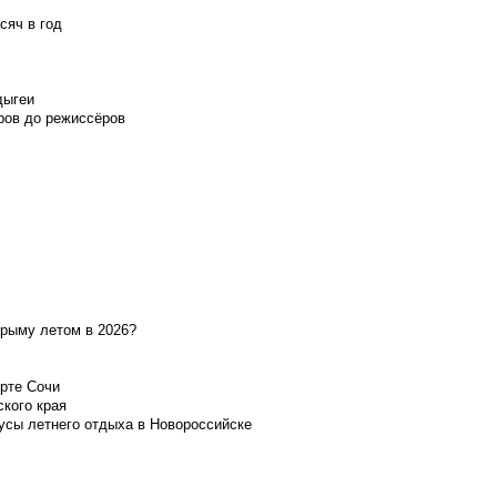
сяч в год
дыгеи
ров до режиссёров
Крыму летом в 2026?
орте Сочи
ского края
усы летнего отдыха в Новороссийске