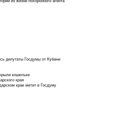
ории из жизни похоронного агента
ись депутаты Госдумы от Кубани
скрыли кошельки
арского края
дарском крае метит в Госдуму