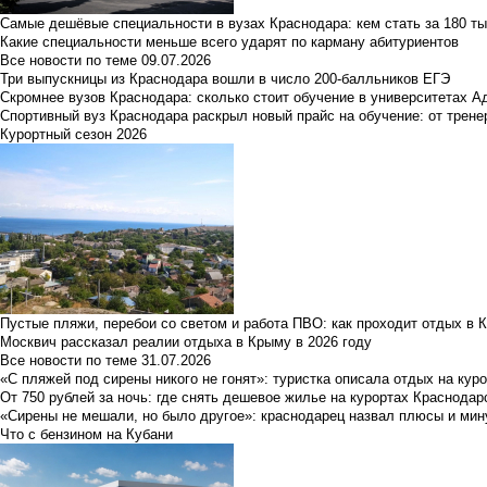
Самые дешёвые специальности в вузах Краснодара: кем стать за 180 ты
Какие специальности меньше всего ударят по карману абитуриентов
Все новости по теме
09.07.2026
Три выпускницы из Краснодара вошли в число 200-балльников ЕГЭ
Скромнее вузов Краснодара: сколько стоит обучение в университетах А
Спортивный вуз Краснодара раскрыл новый прайс на обучение: от трене
Курортный сезон 2026
Пустые пляжи, перебои со светом и работа ПВО: как проходит отдых в 
Москвич рассказал реалии отдыха в Крыму в 2026 году
Все новости по теме
31.07.2026
«С пляжей под сирены никого не гонят»: туристка описала отдых на кур
От 750 рублей за ночь: где снять дешевое жилье на курортах Краснодар
«Сирены не мешали, но было другое»: краснодарец назвал плюсы и мин
Что с бензином на Кубани