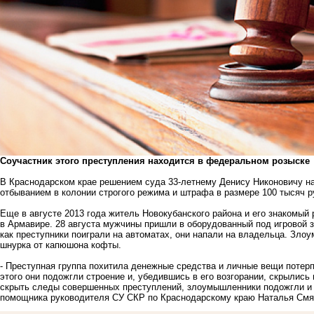
Соучастник этого преступления находится в федеральном розыске
В Краснодарском крае решением суда 33-летнему Денису Никоновичу на
отбыванием в колонии строгого режима и штрафа в размере 100 тысяч р
Еще в августе 2013 года житель Новокубанского района и его знакомый
в Армавире. 28 августа мужчины пришли в оборудованный под игровой з
как преступники поиграли на автоматах, они напали на владельца. З
шнурка от капюшона кофты.
- Преступная группа похитила денежные средства и личные вещи потер
этого они подожгли строение и, убедившись в его возгорании, скрылис
скрыть следы совершенных преступлений, злоумышленники подожгли и
помощника руководителя СУ СКР по Краснодарскому краю Наталья Смя