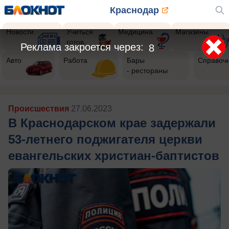
Краснодар
Новости
Учиться
Медицина
Магазины
готов
Реклама закроется через:
5
Авто
Работа
Бары
Справоч
- рестораны
Происшествия
27.06.2023
В Краснодарском крае задержали
53-летнего поджигателя церкви
евангельских христиан-баптистов