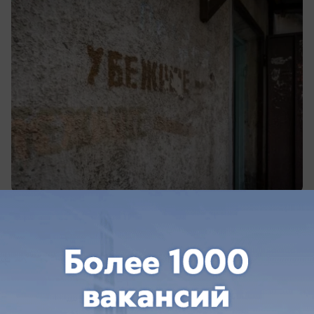
сегодня в 11:45
0
Общество
Два города Краснодарского края попали
в топ-10 самых душных мест страны
Духота накрыла города Черноморского