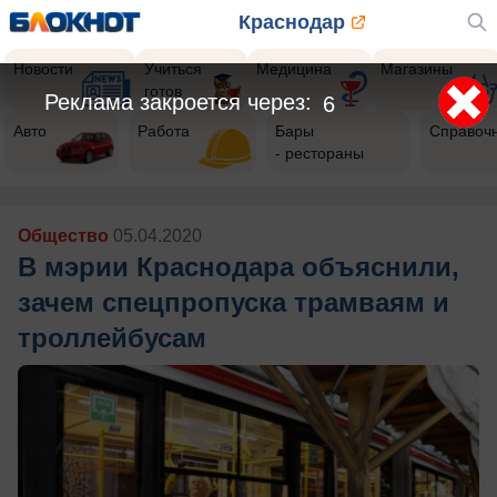
Краснодар
Новости
Учиться
Медицина
Магазины
готов
Реклама закроется через:
5
Авто
Работа
Бары
Справоч
- рестораны
Общество
05.04.2020
В мэрии Краснодара объяснили,
зачем спецпропуска трамваям и
троллейбусам