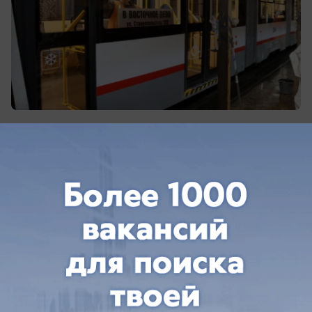
Фото: мэрия Краснодара
Мэрия Краснодара 5 апреля разъяснила
горожанам, зачем спецпропуска нужны не
только личному авто, но и троллейбусам и
трамваям.
Замглавы кубанской столицы Артем Доронин
отметил, что таким образом отмечается
транспорт, который перед выходом на линию
проходит дополнительную дезинфекцию.