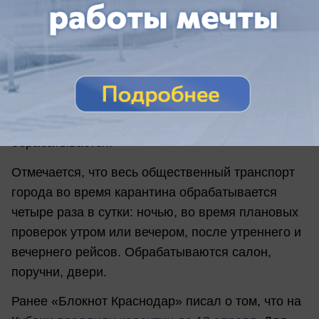
- Сейчас работает примерно треть от всего
подвижного состава, и каждый готовят к выходу
на линию, - поделился он. - Знак на лобовом
стекле — по сути, гарантия, что весь
общественный транспорт продезинфицирован.
После окончания работы каждый вагон также
обрабатывается.
Отмечается, что весь общественный транспорт
города во время карантина обрабатывается
четыре раза в сутки: ночью, во время плановых
проверок утром или вечером, после утреннего и
вечернего рейсов. Обрабатываются салон,
поручни, двери.
Ранее «Блокнот Краснодар» писал о том, что на