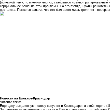
(причиной чему, по мнению многих, становятся именно припаркованные 
кардинальное решение этой проблемы. На его взгляд, нужны решительны
пистолета. Позже он заявил, что это был всего лишь троллинг - несерь
Новости на Блoкнoт-Краснодар
Читайте также:
Еще одну выделенную полосу запустят в Краснодаре на этой неделе
(1
За парковку на выделенных полосах в Краснодаре начнут штрафовать
(