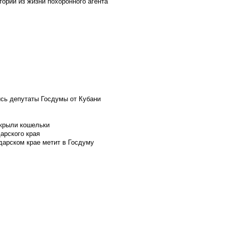
ории из жизни похоронного агента
ись депутаты Госдумы от Кубани
скрыли кошельки
арского края
дарском крае метит в Госдуму