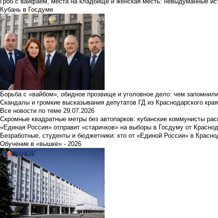
Гроб с вайфаем, места на кладбище и женская месть: невыдуманные ист
Кубань в Госдуме
Борьба с «вайбом», обидное прозвище и уголовное дело: чем запомнил
Скандалы и громкие высказывания депутатов ГД из Краснодарского края
Все новости по теме
29.07.2026
Скромные квадратные метры без автопарков: кубанские коммунисты ра
«Единая Россия» отправит «старичков» на выборы в Госдуму от Краснод
Безработные, студенты и бюджетники: кто от «Единой России» в Красно
Обучение в «вышке» - 2026