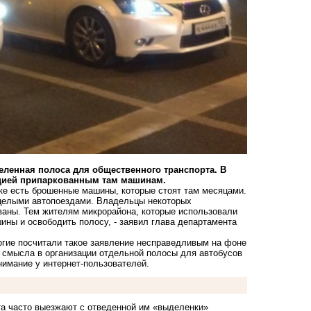
еленная полоса
для общественного транспорта. В
уацией припаркованным там машинам.
тке есть брошенные машины, которые стоят там месяцами.
я целыми автопоездами. Владельцы некоторых
ованы. Тем жителям микрорайона, которые использовали
ины и освободить полосу, - заявил глава департамента
огие посчитали такое заявление несправедливым на фоне
т смысла в организации отдельной полосы для автобусов
нимание у интернет-пользователей.
та часто выезжают с отведенной им «выделенки»