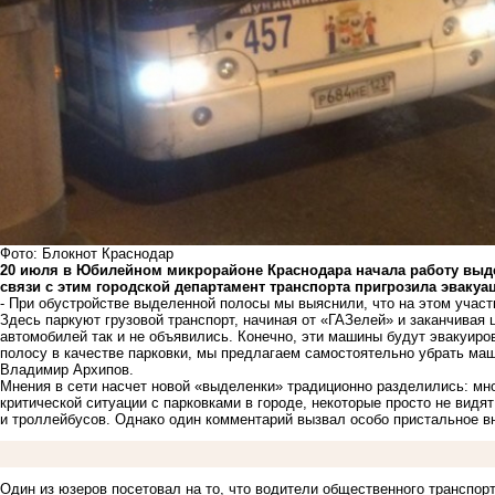
Фото: Блокнот Краснодар
20 июля в Юбилейном микрорайоне Краснодара начала работу
выд
связи с этим городской департамент транспорта пригрозила эвак
- При обустройстве выделенной полосы мы выяснили, что на этом учас
Здесь паркуют грузовой транспорт, начиная от «ГАЗелей» и заканчива
автомобилей так и не объявились. Конечно, эти машины будут эвакуир
полосу в качестве парковки, мы предлагаем самостоятельно убрать маш
Владимир Архипов.
Мнения в сети насчет новой «выделенки» традиционно разделились: мн
критической ситуации с парковками в городе, некоторые просто не видя
и троллейбусов. Однако один комментарий вызвал особо пристальное в
Один из юзеров посетовал на то, что водители общественного транспор