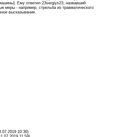
машины). Ему ответил 23sergiys23, назвавший
е меры - например, стрельба из травматического
езное высказывание.
8.07.2019 10:30)
11.07.2019 11:59)