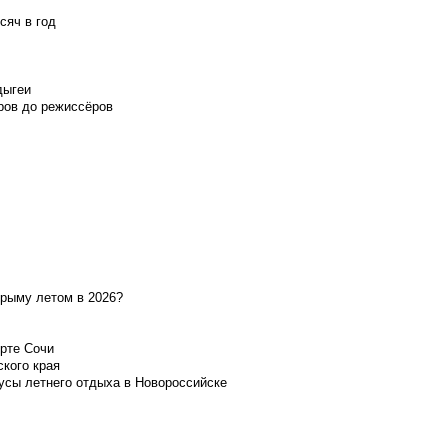
сяч в год
дыгеи
ров до режиссёров
Крыму летом в 2026?
орте Сочи
ского края
усы летнего отдыха в Новороссийске