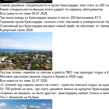
Самые дешёвые специальности в вузах Краснодара: кем стать за 180 ты
Какие специальности меньше всего ударят по карману абитуриентов
Все новости по теме
09.07.2026
Три выпускницы из Краснодара вошли в число 200-балльников ЕГЭ
Скромнее вузов Краснодара: сколько стоит обучение в университетах А
Спортивный вуз Краснодара раскрыл новый прайс на обучение: от трене
Курортный сезон 2026
Пустые пляжи, перебои со светом и работа ПВО: как проходит отдых в 
Москвич рассказал реалии отдыха в Крыму в 2026 году
Все новости по теме
31.07.2026
«С пляжей под сирены никого не гонят»: туристка описала отдых на кур
От 750 рублей за ночь: где снять дешевое жилье на курортах Краснодар
«Сирены не мешали, но было другое»: краснодарец назвал плюсы и мин
Что с бензином на Кубани