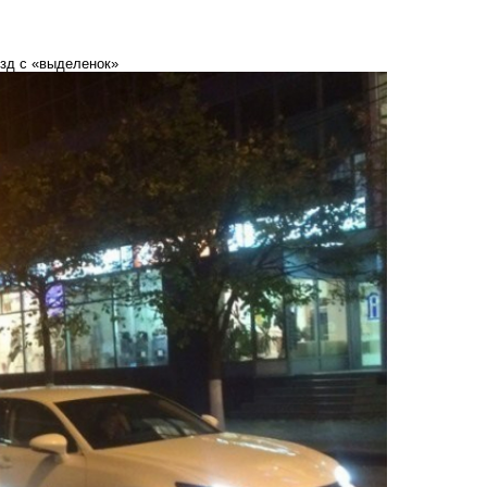
езд с «выделенок»