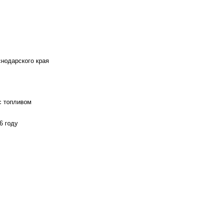
снодарского края
с топливом
6 году