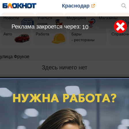
Краснодар
Новости
Учиться
Медицина
Магазины
готов
Реклама закроется через:
10
Авто
Работа
Бары
Справоч
- рестораны
улица Фрунзе
Здесь ничего нет
Реклама на сайте
Вакансии
Контакты
Информация